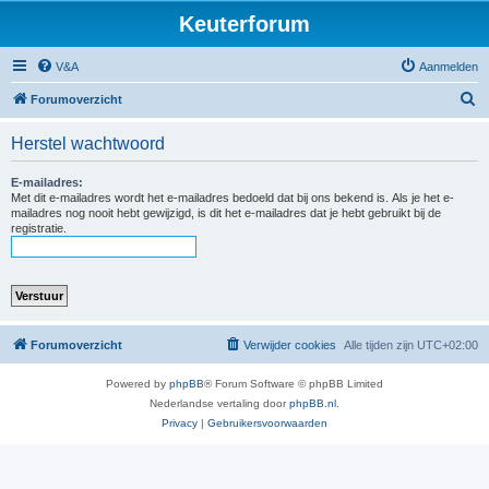
Keuterforum
V&A
Aanmelden
Z
Forumoverzicht
o
Herstel wachtwoord
e
k
E-mailadres:
Met dit e-mailadres wordt het e-mailadres bedoeld dat bij ons bekend is. Als je het e-
mailadres nog nooit hebt gewijzigd, is dit het e-mailadres dat je hebt gebruikt bij de
registratie.
Forumoverzicht
Verwijder cookies
Alle tijden zijn
UTC+02:00
Powered by
phpBB
® Forum Software © phpBB Limited
Nederlandse vertaling door
phpBB.nl
.
Privacy
|
Gebruikersvoorwaarden