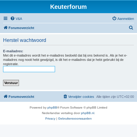
Keuterforum
V&A
Aanmelden
Z
Forumoverzicht
o
Herstel wachtwoord
e
k
E-mailadres:
Met dit e-mailadres wordt het e-mailadres bedoeld dat bij ons bekend is. Als je het e-
mailadres nog nooit hebt gewijzigd, is dit het e-mailadres dat je hebt gebruikt bij de
registratie.
Forumoverzicht
Verwijder cookies
Alle tijden zijn
UTC+02:00
Powered by
phpBB
® Forum Software © phpBB Limited
Nederlandse vertaling door
phpBB.nl
.
Privacy
|
Gebruikersvoorwaarden