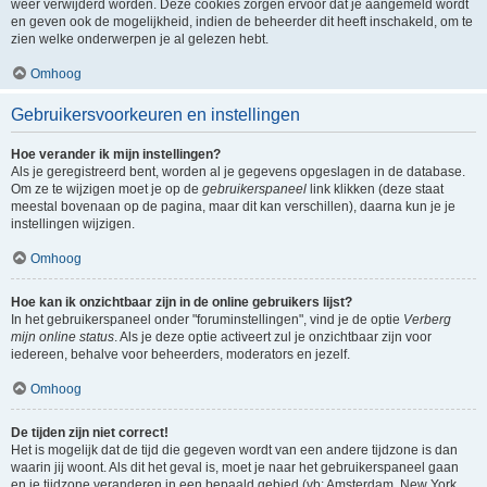
weer verwijderd worden. Deze cookies zorgen ervoor dat je aangemeld wordt
en geven ook de mogelijkheid, indien de beheerder dit heeft inschakeld, om te
zien welke onderwerpen je al gelezen hebt.
Omhoog
Gebruikersvoorkeuren en instellingen
Hoe verander ik mijn instellingen?
Als je geregistreerd bent, worden al je gegevens opgeslagen in de database.
Om ze te wijzigen moet je op de
gebruikerspaneel
link klikken (deze staat
meestal bovenaan op de pagina, maar dit kan verschillen), daarna kun je je
instellingen wijzigen.
Omhoog
Hoe kan ik onzichtbaar zijn in de online gebruikers lijst?
In het gebruikerspaneel onder "foruminstellingen", vind je de optie
Verberg
mijn online status
. Als je deze optie activeert zul je onzichtbaar zijn voor
iedereen, behalve voor beheerders, moderators en jezelf.
Omhoog
De tijden zijn niet correct!
Het is mogelijk dat de tijd die gegeven wordt van een andere tijdzone is dan
waarin jij woont. Als dit het geval is, moet je naar het gebruikerspaneel gaan
en je tijdzone veranderen in een bepaald gebied (vb: Amsterdam, New York,