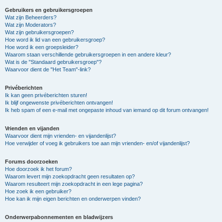
Gebruikers en gebruikersgroepen
Wat zijn Beheerders?
Wat zijn Moderators?
Wat zijn gebruikersgroepen?
Hoe word ik lid van een gebruikersgroep?
Hoe word ik een groepsleider?
Waarom staan verschillende gebruikersgroepen in een andere kleur?
Wat is de "Standaard gebruikersgroep"?
Waarvoor dient de "Het Team"-link?
Privéberichten
Ik kan geen privéberichten sturen!
Ik blijf ongewenste privéberichten ontvangen!
Ik heb spam of een e-mail met ongepaste inhoud van iemand op dit forum ontvangen!
Vrienden en vijanden
Waarvoor dient mijn vrienden- en vijandenlijst?
Hoe verwijder of voeg ik gebruikers toe aan mijn vrienden- en/of vijandenlijst?
Forums doorzoeken
Hoe doorzoek ik het forum?
Waarom levert mijn zoekopdracht geen resultaten op?
Waarom resulteert mijn zoekopdracht in een lege pagina?
Hoe zoek ik een gebruiker?
Hoe kan ik mijn eigen berichten en onderwerpen vinden?
Onderwerpabonnementen en bladwijzers