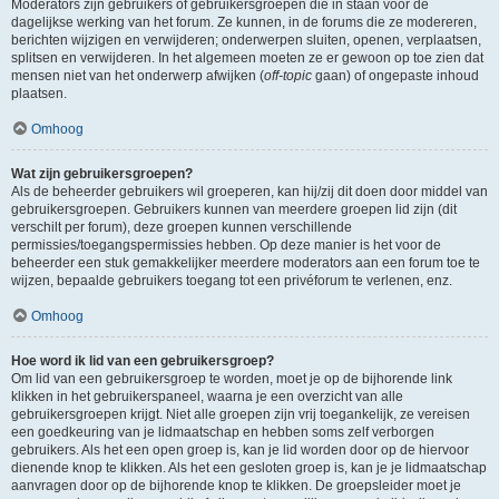
Moderators zijn gebruikers of gebruikersgroepen die in staan voor de
dagelijkse werking van het forum. Ze kunnen, in de forums die ze modereren,
berichten wijzigen en verwijderen; onderwerpen sluiten, openen, verplaatsen,
splitsen en verwijderen. In het algemeen moeten ze er gewoon op toe zien dat
mensen niet van het onderwerp afwijken (
off-topic
gaan) of ongepaste inhoud
plaatsen.
Omhoog
Wat zijn gebruikersgroepen?
Als de beheerder gebruikers wil groeperen, kan hij/zij dit doen door middel van
gebruikersgroepen. Gebruikers kunnen van meerdere groepen lid zijn (dit
verschilt per forum), deze groepen kunnen verschillende
permissies/toegangspermissies hebben. Op deze manier is het voor de
beheerder een stuk gemakkelijker meerdere moderators aan een forum toe te
wijzen, bepaalde gebruikers toegang tot een privéforum te verlenen, enz.
Omhoog
Hoe word ik lid van een gebruikersgroep?
Om lid van een gebruikersgroep te worden, moet je op de bijhorende link
klikken in het gebruikerspaneel, waarna je een overzicht van alle
gebruikersgroepen krijgt. Niet alle groepen zijn vrij toegankelijk, ze vereisen
een goedkeuring van je lidmaatschap en hebben soms zelf verborgen
gebruikers. Als het een open groep is, kan je lid worden door op de hiervoor
dienende knop te klikken. Als het een gesloten groep is, kan je je lidmaatschap
aanvragen door op de bijhorende knop te klikken. De groepsleider moet je