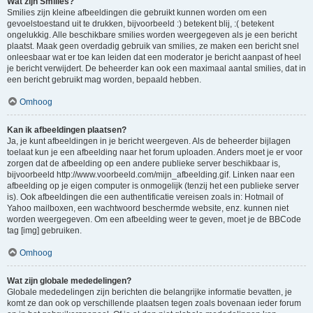
Wat zijn Smilies?
Smilies zijn kleine afbeeldingen die gebruikt kunnen worden om een
gevoelstoestand uit te drukken, bijvoorbeeld :) betekent blij, :( betekent
ongelukkig. Alle beschikbare smilies worden weergegeven als je een bericht
plaatst. Maak geen overdadig gebruik van smilies, ze maken een bericht snel
onleesbaar wat er toe kan leiden dat een moderator je bericht aanpast of heel
je bericht verwijdert. De beheerder kan ook een maximaal aantal smilies, dat in
een bericht gebruikt mag worden, bepaald hebben.
Omhoog
Kan ik afbeeldingen plaatsen?
Ja, je kunt afbeeldingen in je bericht weergeven. Als de beheerder bijlagen
toelaat kun je een afbeelding naar het forum uploaden. Anders moet je er voor
zorgen dat de afbeelding op een andere publieke server beschikbaar is,
bijvoorbeeld http://www.voorbeeld.com/mijn_afbeelding.gif. Linken naar een
afbeelding op je eigen computer is onmogelijk (tenzij het een publieke server
is). Ook afbeeldingen die een authentificatie vereisen zoals in: Hotmail of
Yahoo mailboxen, een wachtwoord beschermde website, enz. kunnen niet
worden weergegeven. Om een afbeelding weer te geven, moet je de BBCode
tag [img] gebruiken.
Omhoog
Wat zijn globale mededelingen?
Globale mededelingen zijn berichten die belangrijke informatie bevatten, je
komt ze dan ook op verschillende plaatsen tegen zoals bovenaan ieder forum