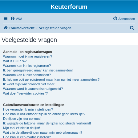
Keuterforum
V&A
Aanmelden
Z
Forumoverzicht
Veelgestelde vragen
o
Veelgestelde vragen
e
k
Aanmeld- en registratievragen
Waarom moet ik me registreren?
Wat is COPPA?
Waarom kan ik niet registreren?
Ik ben geregistreerd maar kan niet aanmelden!
Waarom kan ik niet aanmelden?
Ik heb me ooit geregistreerd maar kan nu niet meer aanmelden!?
Ik weet mijn wachtwoord niet meer!
Waarom word ik automatisch afgemeld?
Wat doet "verwijder cookies"?
Gebruikersvoorkeuren en instellingen
Hoe verander ik mijn instellingen?
Hoe kan ik onzichtbaar zijn in de online gebruikers lijst?
De tijden zijn niet correct!
Ik wijzigde de tijdzone, maar de tijd is nog steeds verkeerd!
Mijn taal zit niet in de lijst!
Wat zijn de afbeeldingen naast mijn gebruikersnaam?
Hoe kan ik een avatar instellen?