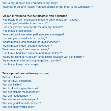
Wat is mijn rang en hoe verander ik mijn rang?
Wanneer ik op de e-maillink van een gebruiker klik, moet ik me aanmelden?
Vragen in verband met het plaatsen van berichten
Hoe plaats ik een onderwerp in een forum of maak een reactie?
Hoe wijzig of verwijder ik een bericht?
Hoe voeg ik een onderschrift toe aan mijn bericht?
Hoe maak ik een peiling?
Waarom kan ik niet meer peilingsopties toevoegen?
Hoe wijzig of verwijder ik een peiling?
Waarom kan ik een bepaald forum niet openen?
Waarom kan ik geen bijlagen toevoegen?
Waarom ontving ik een waarschuwing?
Hoe kan ik berichten aan een moderator melden?
Waarvoor dient de "Opslaan"-knop bij het plaatsen van een bericht?
Waarom moet mijn bericht goedgekeurd worden?
Hoe bump ik mijn onderwerp?
Tekstopmaak en onderwerp soorten
Wat is BBCode?
Kan ik HTML gebruiken?
Wat zijn Smilies?
Kan ik afbeeldingen plaatsen?
Wat zijn globale mededelingen?
Wat zijn mededelingen?
Wat zijn sticky onderwerpen?
Wat zijn gesloten onderwerpen?
Wat zijn onderwerpiconen?