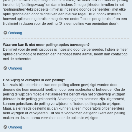
juiste permissies om peilingen aan te maken). Je moet een titel voor de peiling
invullen bij "peilingsvraag" en dan minstens 2 mogelijkheden invullen in het
"peilingopties"-tekstgedeelte (limiet is ingesteld door de beheerder), met elke
optie gescheiden door middel van een nieuwe regel. Je kunt ook instellen
hoeveel opties een gebruiker mag kiezen onder "opties per gebruiker" en een
tijdslimiet in dagen voor de peiling (0 is een peiling van oneindige duur).
Omhoog
Waarom kan ik niet meer peilingsopties toevoegen?
De limiet voor de peilingsopties is ingesteld door de beheerder. Indien je meer
opties denkt nodig te hebben dan het toegestane aantal, neem dan contact op
met de beheerder.
Omhoog
Hoe wijzig of verwijder ik een peiling?
Net zoals bij de berichten kan een peiling alleen gewijzigd worden door
degene die hem gemaakt heeft, en door een moderator of beheerder. Om de
peiling te wijzigen moet je het allereerste bericht van het onderwerp wijzigen
(hieraan is de peiling gekoppeld). Als er nog geen stemmen zijn uitgebracht,
kunnen gebruikers de peiling verwijderen of iedere peilingsoptie wijzigen.
Maar, als er reeds gestemd is, dan kunnen alleen moderators of beheerders
hem wijzigen of verwijderen. Dit om te voorkomen dat gebruikers een peiling
maken en deze daarna vervalsen door de opties te wijzigen.
Omhoog