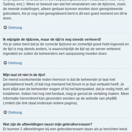
Sydney, enz.). Wees er bewust van dat het veranderen van de tijdzone, zoals
de meeste instellingen, alleen gedaan kunnen worden door geregistreerde
gebruikers. Als je nog niet geregistreerd bent is dit een goed moment om dit te
doen.
Omhoog
Ik wijzigde de tijdzone, maar de tijd is nog steeds verkeerd!
Als je zeker bent dat je de correcte tijdzone en zomertijd goed hebt ingevuld en
de tijd is nog steeds anders, is waarschijnlijk de tijd op de server verkeerd
ingesteld en zullen de beheerders een aanpassing moeten doen.
Omhoog
Mijn taal zit niet in de lijst!
De meest voorkomende reden hiervoor is dat de beheerder je taal niet
geïnstalleerd heeft, of dat nog niemand het forum in je taal vertaald heeft. Je
kunt altijd aan de beheerder vragen of hij het talenpakket, dat je nodig hebt, wil
installeren. Indien het nog niet bestaat, mag je gerust de vertaling maken. Meer
informatie hieromtrent kan gevonden worden op de website van phpBB
Limited (de link staat onderaan iedere pagina).
Omhoog
Wat zijn de afbeeldingen naast mijn gebruikersnaam?
Er kunnen 2 afbeeldingen bij een gebruikersnaam staan als je berichten leest.