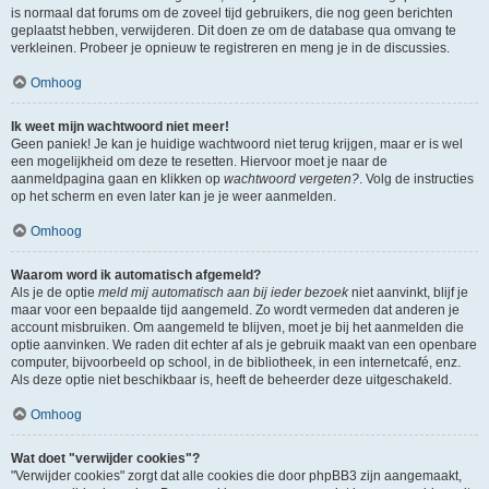
is normaal dat forums om de zoveel tijd gebruikers, die nog geen berichten
geplaatst hebben, verwijderen. Dit doen ze om de database qua omvang te
verkleinen. Probeer je opnieuw te registreren en meng je in de discussies.
Omhoog
Ik weet mijn wachtwoord niet meer!
Geen paniek! Je kan je huidige wachtwoord niet terug krijgen, maar er is wel
een mogelijkheid om deze te resetten. Hiervoor moet je naar de
aanmeldpagina gaan en klikken op
wachtwoord vergeten?
. Volg de instructies
op het scherm en even later kan je je weer aanmelden.
Omhoog
Waarom word ik automatisch afgemeld?
Als je de optie
meld mij automatisch aan bij ieder bezoek
niet aanvinkt, blijf je
maar voor een bepaalde tijd aangemeld. Zo wordt vermeden dat anderen je
account misbruiken. Om aangemeld te blijven, moet je bij het aanmelden die
optie aanvinken. We raden dit echter af als je gebruik maakt van een openbare
computer, bijvoorbeeld op school, in de bibliotheek, in een internetcafé, enz.
Als deze optie niet beschikbaar is, heeft de beheerder deze uitgeschakeld.
Omhoog
Wat doet "verwijder cookies"?
"Verwijder cookies" zorgt dat alle cookies die door phpBB3 zijn aangemaakt,