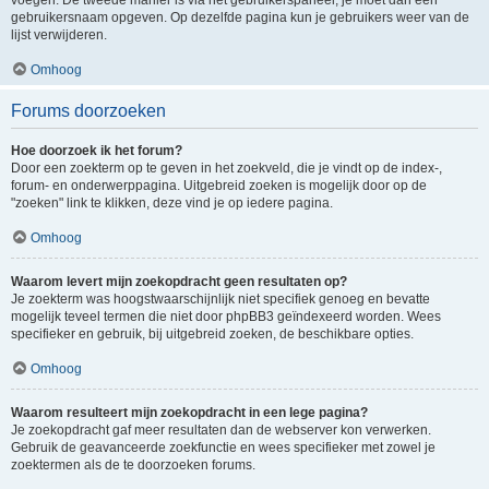
voegen. De tweede manier is via het gebruikerspaneel, je moet dan een
gebruikersnaam opgeven. Op dezelfde pagina kun je gebruikers weer van de
lijst verwijderen.
Omhoog
Forums doorzoeken
Hoe doorzoek ik het forum?
Door een zoekterm op te geven in het zoekveld, die je vindt op de index-,
forum- en onderwerppagina. Uitgebreid zoeken is mogelijk door op de
"zoeken" link te klikken, deze vind je op iedere pagina.
Omhoog
Waarom levert mijn zoekopdracht geen resultaten op?
Je zoekterm was hoogstwaarschijnlijk niet specifiek genoeg en bevatte
mogelijk teveel termen die niet door phpBB3 geïndexeerd worden. Wees
specifieker en gebruik, bij uitgebreid zoeken, de beschikbare opties.
Omhoog
Waarom resulteert mijn zoekopdracht in een lege pagina?
Je zoekopdracht gaf meer resultaten dan de webserver kon verwerken.
Gebruik de geavanceerde zoekfunctie en wees specifieker met zowel je
zoektermen als de te doorzoeken forums.