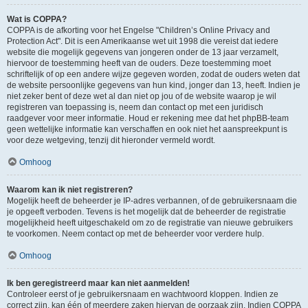
Wat is COPPA?
COPPA is de afkorting voor het Engelse "Children’s Online Privacy and
Protection Act". Dit is een Amerikaanse wet uit 1998 die vereist dat iedere
website die mogelijk gegevens van jongeren onder de 13 jaar verzamelt,
hiervoor de toestemming heeft van de ouders. Deze toestemming moet
schriftelijk of op een andere wijze gegeven worden, zodat de ouders weten dat
de website persoonlijke gegevens van hun kind, jonger dan 13, heeft. Indien je
niet zeker bent of deze wet al dan niet op jou of de website waarop je wil
registreren van toepassing is, neem dan contact op met een juridisch
raadgever voor meer informatie. Houd er rekening mee dat het phpBB-team
geen wettelijke informatie kan verschaffen en ook niet het aanspreekpunt is
voor deze wetgeving, tenzij dit hieronder vermeld wordt.
Omhoog
Waarom kan ik niet registreren?
Mogelijk heeft de beheerder je IP-adres verbannen, of de gebruikersnaam die
je opgeeft verboden. Tevens is het mogelijk dat de beheerder de registratie
mogelijkheid heeft uitgeschakeld om zo de registratie van nieuwe gebruikers
te voorkomen. Neem contact op met de beheerder voor verdere hulp.
Omhoog
Ik ben geregistreerd maar kan niet aanmelden!
Controleer eerst of je gebruikersnaam en wachtwoord kloppen. Indien ze
correct zijn, kan één of meerdere zaken hiervan de oorzaak zijn. Indien COPPA