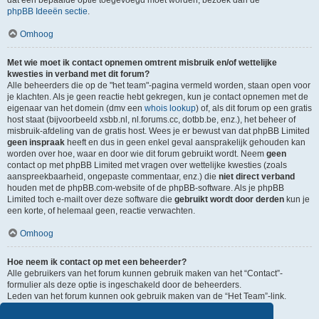
dat een bepaalde optie toegevoegd moet worden, bezoek dan de
phpBB Ideeën sectie
.
Omhoog
Met wie moet ik contact opnemen omtrent misbruik en/of wettelijke
kwesties in verband met dit forum?
Alle beheerders die op de "het team"-pagina vermeld worden, staan open voor
je klachten. Als je geen reactie hebt gekregen, kun je contact opnemen met de
eigenaar van het domein (dmv een
whois lookup
) of, als dit forum op een gratis
host staat (bijvoorbeeld xsbb.nl, nl.forums.cc, dotbb.be, enz.), het beheer of
misbruik-afdeling van de gratis host. Wees je er bewust van dat phpBB Limited
geen inspraak
heeft en dus in geen enkel geval aansprakelijk gehouden kan
worden over hoe, waar en door wie dit forum gebruikt wordt. Neem
geen
contact op met phpBB Limited met vragen over wettelijke kwesties (zoals
aanspreekbaarheid, ongepaste commentaar, enz.) die
niet direct verband
houden met de phpBB.com-website of de phpBB-software. Als je phpBB
Limited toch e-mailt over deze software die
gebruikt wordt door derden
kun je
een korte, of helemaal geen, reactie verwachten.
Omhoog
Hoe neem ik contact op met een beheerder?
Alle gebruikers van het forum kunnen gebruik maken van het “Contact”-
formulier als deze optie is ingeschakeld door de beheerders.
Leden van het forum kunnen ook gebruik maken van de “Het Team”-link.