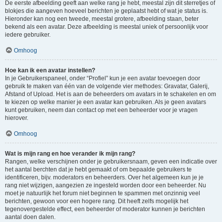
De eerste afbeelding geeft aan welke rang je hebt, meestal zijn dit sterretjes of
blokjes die aangeven hoeveel berichten je geplaatst hebt of wat je status is.
Hieronder kan nog een tweede, meestal grotere, afbeelding staan, beter
bekend als een avatar. Deze afbeelding is meestal uniek of persoonlijk voor
iedere gebruiker.
Omhoog
Hoe kan ik een avatar instellen?
In je Gebruikerspaneel, onder “Profiel” kun je een avatar toevoegen door
gebruik te maken van één van de volgende vier methodes: Gravatar, Galerij,
Afstand of Upload. Het is aan de beheerders om avatars in te schakelen en om
te kiezen op welke manier je een avatar kan gebruiken. Als je geen avatars
kunt gebruiken, neem dan contact op met een beheerder voor je vragen
hierover.
Omhoog
Wat is mijn rang en hoe verander ik mijn rang?
Rangen, welke verschijnen onder je gebruikersnaam, geven een indicatie over
het aantal berchten dat je hebt gemaakt of om bepaalde gebruikers te
identificeren, bijv. moderators en beheerders. Over het algemeen kun je je
rang niet wijzigen, aangezien ze ingesteld worden door een beheerder. Nu
moet je natuurlijk het forum niet beginnen te spammen met onzinnig veel
berichten, gewoon voor een hogere rang. Dit heeft zelfs mogelijk het
tegenovergestelde effect, een beheerder of moderator kunnen je berichten
aantal doen dalen.