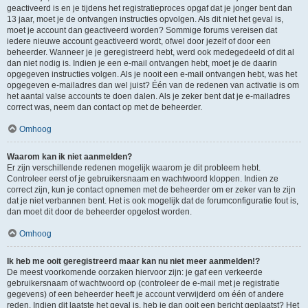
geactiveerd is en je tijdens het registratieproces opgaf dat je jonger bent dan
13 jaar, moet je de ontvangen instructies opvolgen. Als dit niet het geval is,
moet je account dan geactiveerd worden? Sommige forums vereisen dat
iedere nieuwe account geactiveerd wordt, ofwel door jezelf of door een
beheerder. Wanneer je je geregistreerd hebt, werd ook medegedeeld of dit al
dan niet nodig is. Indien je een e-mail ontvangen hebt, moet je de daarin
opgegeven instructies volgen. Als je nooit een e-mail ontvangen hebt, was het
opgegeven e-mailadres dan wel juist? Één van de redenen van activatie is om
het aantal valse accounts te doen dalen. Als je zeker bent dat je e-mailadres
correct was, neem dan contact op met de beheerder.
Omhoog
Waarom kan ik niet aanmelden?
Er zijn verschillende redenen mogelijk waarom je dit probleem hebt.
Controleer eerst of je gebruikersnaam en wachtwoord kloppen. Indien ze
correct zijn, kun je contact opnemen met de beheerder om er zeker van te zijn
dat je niet verbannen bent. Het is ook mogelijk dat de forumconfiguratie fout is,
dan moet dit door de beheerder opgelost worden.
Omhoog
Ik heb me ooit geregistreerd maar kan nu niet meer aanmelden!?
De meest voorkomende oorzaken hiervoor zijn: je gaf een verkeerde
gebruikersnaam of wachtwoord op (controleer de e-mail met je registratie
gegevens) of een beheerder heeft je account verwijderd om één of andere
reden. Indien dit laatste het geval is, heb je dan ooit een bericht geplaatst? Het