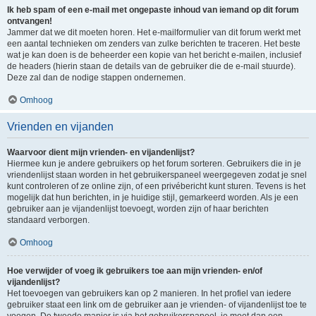
Ik heb spam of een e-mail met ongepaste inhoud van iemand op dit forum
ontvangen!
Jammer dat we dit moeten horen. Het e-mailformulier van dit forum werkt met
een aantal technieken om zenders van zulke berichten te traceren. Het beste
wat je kan doen is de beheerder een kopie van het bericht e-mailen, inclusief
de headers (hierin staan de details van de gebruiker die de e-mail stuurde).
Deze zal dan de nodige stappen ondernemen.
Omhoog
Vrienden en vijanden
Waarvoor dient mijn vrienden- en vijandenlijst?
Hiermee kun je andere gebruikers op het forum sorteren. Gebruikers die in je
vriendenlijst staan worden in het gebruikerspaneel weergegeven zodat je snel
kunt controleren of ze online zijn, of een privébericht kunt sturen. Tevens is het
mogelijk dat hun berichten, in je huidige stijl, gemarkeerd worden. Als je een
gebruiker aan je vijandenlijst toevoegt, worden zijn of haar berichten
standaard verborgen.
Omhoog
Hoe verwijder of voeg ik gebruikers toe aan mijn vrienden- en/of
vijandenlijst?
Het toevoegen van gebruikers kan op 2 manieren. In het profiel van iedere
gebruiker staat een link om de gebruiker aan je vrienden- of vijandenlijst toe te