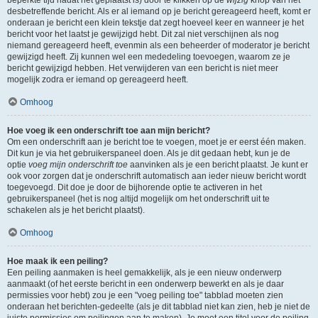
beperkte tijd nadat het geplaatst is) door te klikken op de
wijzig
knop van het
desbetreffende bericht. Als er al iemand op je bericht gereageerd heeft, komt er
onderaan je bericht een klein tekstje dat zegt hoeveel keer en wanneer je het
bericht voor het laatst je gewijzigd hebt. Dit zal niet verschijnen als nog
niemand gereageerd heeft, evenmin als een beheerder of moderator je bericht
gewijzigd heeft. Zij kunnen wel een mededeling toevoegen, waarom ze je
bericht gewijzigd hebben. Het verwijderen van een bericht is niet meer
mogelijk zodra er iemand op gereageerd heeft.
Omhoog
Hoe voeg ik een onderschrift toe aan mijn bericht?
Om een onderschrift aan je bericht toe te voegen, moet je er eerst één maken.
Dit kun je via het gebruikerspaneel doen. Als je dit gedaan hebt, kun je de
optie
voeg mijn onderschrift toe
aanvinken als je een bericht plaatst. Je kunt er
ook voor zorgen dat je onderschrift automatisch aan ieder nieuw bericht wordt
toegevoegd. Dit doe je door de bijhorende optie te activeren in het
gebruikerspaneel (het is nog altijd mogelijk om het onderschrift uit te
schakelen als je het bericht plaatst).
Omhoog
Hoe maak ik een peiling?
Een peiling aanmaken is heel gemakkelijk, als je een nieuw onderwerp
aanmaakt (of het eerste bericht in een onderwerp bewerkt en als je daar
permissies voor hebt) zou je een "voeg peiling toe" tabblad moeten zien
onderaan het berichten-gedeelte (als je dit tabblad niet kan zien, heb je niet de