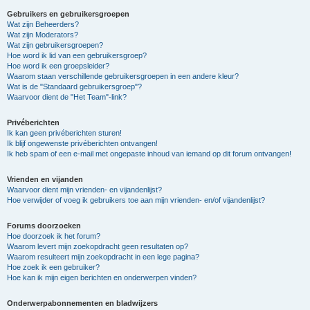
Gebruikers en gebruikersgroepen
Wat zijn Beheerders?
Wat zijn Moderators?
Wat zijn gebruikersgroepen?
Hoe word ik lid van een gebruikersgroep?
Hoe word ik een groepsleider?
Waarom staan verschillende gebruikersgroepen in een andere kleur?
Wat is de "Standaard gebruikersgroep"?
Waarvoor dient de "Het Team"-link?
Privéberichten
Ik kan geen privéberichten sturen!
Ik blijf ongewenste privéberichten ontvangen!
Ik heb spam of een e-mail met ongepaste inhoud van iemand op dit forum ontvangen!
Vrienden en vijanden
Waarvoor dient mijn vrienden- en vijandenlijst?
Hoe verwijder of voeg ik gebruikers toe aan mijn vrienden- en/of vijandenlijst?
Forums doorzoeken
Hoe doorzoek ik het forum?
Waarom levert mijn zoekopdracht geen resultaten op?
Waarom resulteert mijn zoekopdracht in een lege pagina?
Hoe zoek ik een gebruiker?
Hoe kan ik mijn eigen berichten en onderwerpen vinden?
Onderwerpabonnementen en bladwijzers