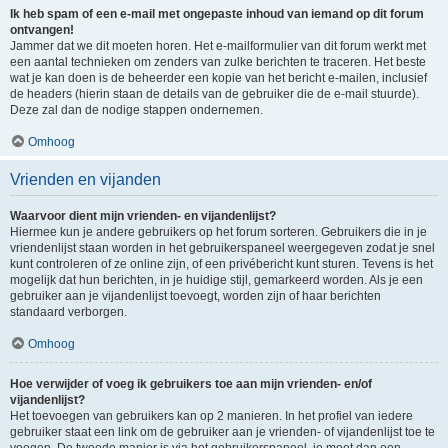
Ik heb spam of een e-mail met ongepaste inhoud van iemand op dit forum
ontvangen!
Jammer dat we dit moeten horen. Het e-mailformulier van dit forum werkt met
een aantal technieken om zenders van zulke berichten te traceren. Het beste
wat je kan doen is de beheerder een kopie van het bericht e-mailen, inclusief
de headers (hierin staan de details van de gebruiker die de e-mail stuurde).
Deze zal dan de nodige stappen ondernemen.
Omhoog
Vrienden en vijanden
Waarvoor dient mijn vrienden- en vijandenlijst?
Hiermee kun je andere gebruikers op het forum sorteren. Gebruikers die in je
vriendenlijst staan worden in het gebruikerspaneel weergegeven zodat je snel
kunt controleren of ze online zijn, of een privébericht kunt sturen. Tevens is het
mogelijk dat hun berichten, in je huidige stijl, gemarkeerd worden. Als je een
gebruiker aan je vijandenlijst toevoegt, worden zijn of haar berichten
standaard verborgen.
Omhoog
Hoe verwijder of voeg ik gebruikers toe aan mijn vrienden- en/of
vijandenlijst?
Het toevoegen van gebruikers kan op 2 manieren. In het profiel van iedere
gebruiker staat een link om de gebruiker aan je vrienden- of vijandenlijst toe te