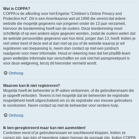
Wat is COPPA?
COPPA is de afkorting voor het Engelse "Children’s Online Privacy and
Protection Act". Dit is een Amerikaanse wet uit 1998 die vereist dat iedere
website die mogelijk gegevens van jongeren onder de 13 jaar verzamelt,
hiervoor de toestemming heeft van de ouders. Deze toestemming moet
schriftelijk of op een andere wijze gegeven worden, zodat de ouders weten dat
de website persoonlijke gegevens van hun kind, jonger dan 13, heeft. Indien je
niet zeker bent of deze wet al dan niet op jou of de website waarop je wil
registreren van toepassing is, neem dan contact op met een juridisch
raadgever voor meer informatie. Houd er rekening mee dat het phpBB-team
geen wettelijke informatie kan verschaffen en ook niet het aanspreekpunt is
voor deze wetgeving, tenzij dit hieronder vermeld wordt.
Omhoog
Waarom kan ik niet registreren?
Mogelijk heeft de beheerder je IP-adres verbannen, of de gebruikersnaam die
je opgeeft verboden. Tevens is het mogelijk dat de beheerder de registratie
mogelijkheid heeft uitgeschakeld om zo de registratie van nieuwe gebruikers
te voorkomen. Neem contact op met de beheerder voor verdere hulp.
Omhoog
Ik ben geregistreerd maar kan niet aanmelden!
Controleer eerst of je gebruikersnaam en wachtwoord kloppen. Indien ze
correct zijn, kan één of meerdere zaken hiervan de oorzaak zijn. Indien COPPA