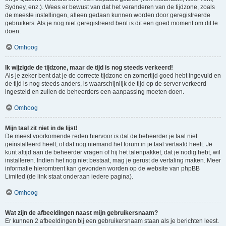
Sydney, enz.). Wees er bewust van dat het veranderen van de tijdzone, zoals
de meeste instellingen, alleen gedaan kunnen worden door geregistreerde
gebruikers. Als je nog niet geregistreerd bent is dit een goed moment om dit te
doen.
Omhoog
Ik wijzigde de tijdzone, maar de tijd is nog steeds verkeerd!
Als je zeker bent dat je de correcte tijdzone en zomertijd goed hebt ingevuld en
de tijd is nog steeds anders, is waarschijnlijk de tijd op de server verkeerd
ingesteld en zullen de beheerders een aanpassing moeten doen.
Omhoog
Mijn taal zit niet in de lijst!
De meest voorkomende reden hiervoor is dat de beheerder je taal niet
geïnstalleerd heeft, of dat nog niemand het forum in je taal vertaald heeft. Je
kunt altijd aan de beheerder vragen of hij het talenpakket, dat je nodig hebt, wil
installeren. Indien het nog niet bestaat, mag je gerust de vertaling maken. Meer
informatie hieromtrent kan gevonden worden op de website van phpBB
Limited (de link staat onderaan iedere pagina).
Omhoog
Wat zijn de afbeeldingen naast mijn gebruikersnaam?
Er kunnen 2 afbeeldingen bij een gebruikersnaam staan als je berichten leest.