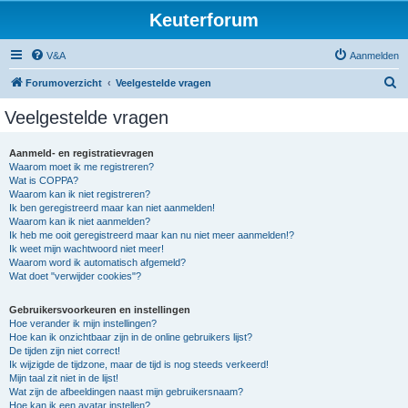
Keuterforum
V&A
Aanmelden
Z
Forumoverzicht
Veelgestelde vragen
o
Veelgestelde vragen
e
k
Aanmeld- en registratievragen
Waarom moet ik me registreren?
Wat is COPPA?
Waarom kan ik niet registreren?
Ik ben geregistreerd maar kan niet aanmelden!
Waarom kan ik niet aanmelden?
Ik heb me ooit geregistreerd maar kan nu niet meer aanmelden!?
Ik weet mijn wachtwoord niet meer!
Waarom word ik automatisch afgemeld?
Wat doet "verwijder cookies"?
Gebruikersvoorkeuren en instellingen
Hoe verander ik mijn instellingen?
Hoe kan ik onzichtbaar zijn in de online gebruikers lijst?
De tijden zijn niet correct!
Ik wijzigde de tijdzone, maar de tijd is nog steeds verkeerd!
Mijn taal zit niet in de lijst!
Wat zijn de afbeeldingen naast mijn gebruikersnaam?
Hoe kan ik een avatar instellen?