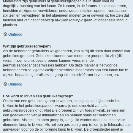
Moderators zijn gebruikers of gebruikersgroepen die in staan voor de
dagelijkse werking van het forum. Ze kunnen, in de forums die ze modereren,
berichten wijzigen en verwijderen; onderwerpen sluiten, openen, verplaatsen,
splitsen en verwijderen. In het algemeen moeten ze er gewoon op toe zien dat
mensen niet van het onderwerp afwijken (
off-topic
gaan) of ongepaste inhoud
plaatsen.
Omhoog
Wat zijn gebruikersgroepen?
Als de beheerder gebruikers wil groeperen, kan hij/zij dit doen door middel van
gebruikersgroepen. Gebruikers kunnen van meerdere groepen lid zijn (dit
verschilt per forum), deze groepen kunnen verschillende
permissies/toegangspermissies hebben. Op deze manier is het voor de
beheerder een stuk gemakkelijker meerdere moderators aan een forum toe te
wijzen, bepaalde gebruikers toegang tot een privéforum te verlenen, enz.
Omhoog
Hoe word ik lid van een gebruikersgroep?
Om lid van een gebruikersgroep te worden, moet je op de bijhorende link
klikken in het gebruikerspaneel, waarna je een overzicht van alle
gebruikersgroepen krijgt. Niet alle groepen zijn vrij toegankelijk, ze vereisen
een goedkeuring van je lidmaatschap en hebben soms zelf verborgen
gebruikers. Als het een open groep is, kan je lid worden door op de hiervoor
dienende knop te klikken. Als het een gesloten groep is, kan je je lidmaatschap
aanvragen door op de bijhorende knop te klikken. De groepsleider moet je