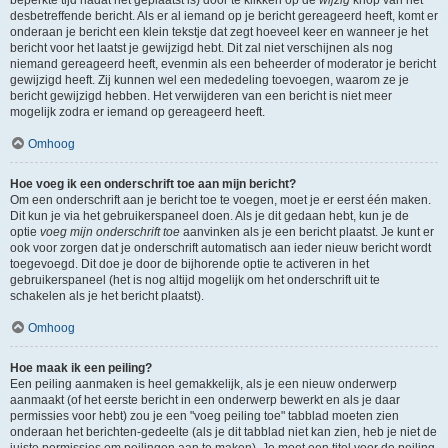
beperkte tijd nadat het geplaatst is) door te klikken op de
wijzig
knop van het
desbetreffende bericht. Als er al iemand op je bericht gereageerd heeft, komt er
onderaan je bericht een klein tekstje dat zegt hoeveel keer en wanneer je het
bericht voor het laatst je gewijzigd hebt. Dit zal niet verschijnen als nog
niemand gereageerd heeft, evenmin als een beheerder of moderator je bericht
gewijzigd heeft. Zij kunnen wel een mededeling toevoegen, waarom ze je
bericht gewijzigd hebben. Het verwijderen van een bericht is niet meer
mogelijk zodra er iemand op gereageerd heeft.
Omhoog
Hoe voeg ik een onderschrift toe aan mijn bericht?
Om een onderschrift aan je bericht toe te voegen, moet je er eerst één maken.
Dit kun je via het gebruikerspaneel doen. Als je dit gedaan hebt, kun je de
optie
voeg mijn onderschrift toe
aanvinken als je een bericht plaatst. Je kunt er
ook voor zorgen dat je onderschrift automatisch aan ieder nieuw bericht wordt
toegevoegd. Dit doe je door de bijhorende optie te activeren in het
gebruikerspaneel (het is nog altijd mogelijk om het onderschrift uit te
schakelen als je het bericht plaatst).
Omhoog
Hoe maak ik een peiling?
Een peiling aanmaken is heel gemakkelijk, als je een nieuw onderwerp
aanmaakt (of het eerste bericht in een onderwerp bewerkt en als je daar
permissies voor hebt) zou je een "voeg peiling toe" tabblad moeten zien
onderaan het berichten-gedeelte (als je dit tabblad niet kan zien, heb je niet de