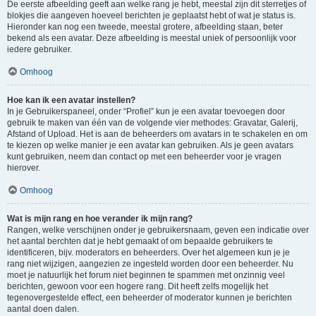
De eerste afbeelding geeft aan welke rang je hebt, meestal zijn dit sterretjes of
blokjes die aangeven hoeveel berichten je geplaatst hebt of wat je status is.
Hieronder kan nog een tweede, meestal grotere, afbeelding staan, beter
bekend als een avatar. Deze afbeelding is meestal uniek of persoonlijk voor
iedere gebruiker.
Omhoog
Hoe kan ik een avatar instellen?
In je Gebruikerspaneel, onder “Profiel” kun je een avatar toevoegen door
gebruik te maken van één van de volgende vier methodes: Gravatar, Galerij,
Afstand of Upload. Het is aan de beheerders om avatars in te schakelen en om
te kiezen op welke manier je een avatar kan gebruiken. Als je geen avatars
kunt gebruiken, neem dan contact op met een beheerder voor je vragen
hierover.
Omhoog
Wat is mijn rang en hoe verander ik mijn rang?
Rangen, welke verschijnen onder je gebruikersnaam, geven een indicatie over
het aantal berchten dat je hebt gemaakt of om bepaalde gebruikers te
identificeren, bijv. moderators en beheerders. Over het algemeen kun je je
rang niet wijzigen, aangezien ze ingesteld worden door een beheerder. Nu
moet je natuurlijk het forum niet beginnen te spammen met onzinnig veel
berichten, gewoon voor een hogere rang. Dit heeft zelfs mogelijk het
tegenovergestelde effect, een beheerder of moderator kunnen je berichten
aantal doen dalen.