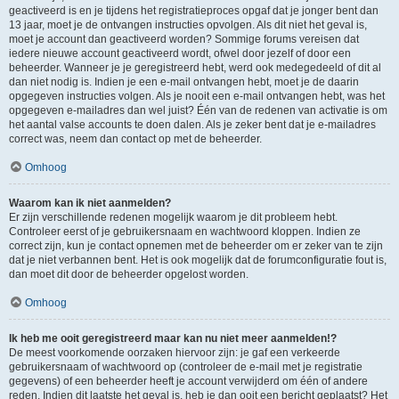
geactiveerd is en je tijdens het registratieproces opgaf dat je jonger bent dan
13 jaar, moet je de ontvangen instructies opvolgen. Als dit niet het geval is,
moet je account dan geactiveerd worden? Sommige forums vereisen dat
iedere nieuwe account geactiveerd wordt, ofwel door jezelf of door een
beheerder. Wanneer je je geregistreerd hebt, werd ook medegedeeld of dit al
dan niet nodig is. Indien je een e-mail ontvangen hebt, moet je de daarin
opgegeven instructies volgen. Als je nooit een e-mail ontvangen hebt, was het
opgegeven e-mailadres dan wel juist? Één van de redenen van activatie is om
het aantal valse accounts te doen dalen. Als je zeker bent dat je e-mailadres
correct was, neem dan contact op met de beheerder.
Omhoog
Waarom kan ik niet aanmelden?
Er zijn verschillende redenen mogelijk waarom je dit probleem hebt.
Controleer eerst of je gebruikersnaam en wachtwoord kloppen. Indien ze
correct zijn, kun je contact opnemen met de beheerder om er zeker van te zijn
dat je niet verbannen bent. Het is ook mogelijk dat de forumconfiguratie fout is,
dan moet dit door de beheerder opgelost worden.
Omhoog
Ik heb me ooit geregistreerd maar kan nu niet meer aanmelden!?
De meest voorkomende oorzaken hiervoor zijn: je gaf een verkeerde
gebruikersnaam of wachtwoord op (controleer de e-mail met je registratie
gegevens) of een beheerder heeft je account verwijderd om één of andere
reden. Indien dit laatste het geval is, heb je dan ooit een bericht geplaatst? Het