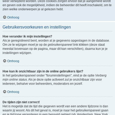
weer verwijderd worden. Deze cookies zorgen ervoor dat je aangemeld wordt
en geven ook de mogelijkheid, indien de beheerder dit heeft inschakeld, om te
zien welke onderwerpen je al gelezen hebt.
Omhoog
Gebruikersvoorkeuren en instellingen
Hoe verander ik mijn instellingen?
Als je geregistreerd bent, worden al je gegevens opgeslagen in de database.
Om ze te wijzigen moet je op de
gebruikerspaneel
link klikken (deze staat
meestal bovenaan op de pagina, maar dit kan verschillen), daarna kun je je
instellingen wijzigen.
Omhoog
Hoe kan ik onzichtbaar zijn in de online gebruikers lijst?
In het gebruikerspaneel onder "foruminstellingen", vind je de optie
Verberg
mijn online status
. Als je deze optie activeert zul je onzichtbaar zijn voor
iedereen, behalve voor beheerders, moderators en jezelf.
Omhoog
De tijden zijn niet correct!
Het is mogelijk dat de tijd die gegeven wordt van een andere tijdzone is dan
waarin jij woont. Als dit het geval is, moet je naar het gebruikerspaneel gaan
en je tijdzone veranderen in een bepaald gebied (vb: Amsterdam, New York,