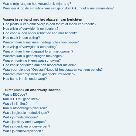
Wat is mijn rang en hoe verander ik mijn rang?
Wanneer ik op de e-maillink van een gebruiker klik, moet ik me aanmelden?
Vragen in verband met het plaatsen van berichten
Hoe plaats ik een onderwerp in een forum of maak een reactie?
Hoe wijzig of verwijder ik een bericht?
Hoe voeg ik een onderschrift toe aan mijn bericht?
Hoe maak ik een peiling?
Waarom kan ik niet meer peilingsopties toevoegen?
Hoe wijzig of verwijder ik een peiling?
Waarom kan ik een bepaald forum niet openen?
Waarom kan ik geen bijlagen toevoegen?
Waarom ontving ik een waarschuwing?
Hoe kan ik berichten aan een moderator melden?
Waarvoor dient de "Opslaan"-knop bij het plaatsen van een bericht?
Waarom moet mijn bericht goedgekeurd worden?
Hoe bump ik mijn onderwerp?
Tekstopmaak en onderwerp soorten
Wat is BBCode?
Kan ik HTML gebruiken?
Wat zijn Smilies?
Kan ik afbeeldingen plaatsen?
Wat zijn globale mededelingen?
Wat zijn mededelingen?
Wat zijn sticky onderwerpen?
Wat zijn gesloten onderwerpen?
Wat zijn onderwerpiconen?