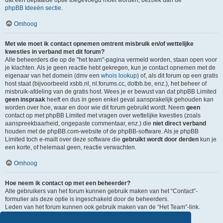
dat een bepaalde optie toegevoegd moet worden, bezoek dan de
phpBB Ideeën sectie
.
Omhoog
Met wie moet ik contact opnemen omtrent misbruik en/of wettelijke
kwesties in verband met dit forum?
Alle beheerders die op de "het team"-pagina vermeld worden, staan open voor
je klachten. Als je geen reactie hebt gekregen, kun je contact opnemen met de
eigenaar van het domein (dmv een
whois lookup
) of, als dit forum op een gratis
host staat (bijvoorbeeld xsbb.nl, nl.forums.cc, dotbb.be, enz.), het beheer of
misbruik-afdeling van de gratis host. Wees je er bewust van dat phpBB Limited
geen inspraak
heeft en dus in geen enkel geval aansprakelijk gehouden kan
worden over hoe, waar en door wie dit forum gebruikt wordt. Neem
geen
contact op met phpBB Limited met vragen over wettelijke kwesties (zoals
aanspreekbaarheid, ongepaste commentaar, enz.) die
niet direct verband
houden met de phpBB.com-website of de phpBB-software. Als je phpBB
Limited toch e-mailt over deze software die
gebruikt wordt door derden
kun je
een korte, of helemaal geen, reactie verwachten.
Omhoog
Hoe neem ik contact op met een beheerder?
Alle gebruikers van het forum kunnen gebruik maken van het “Contact”-
formulier als deze optie is ingeschakeld door de beheerders.
Leden van het forum kunnen ook gebruik maken van de “Het Team”-link.