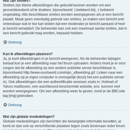
Wat zijn Smilies?
Smilies zijn kleine afbeeldingen die gebruikt kunnen worden om een
gevoelstoestand uit te drukken, bijvoorbeeld :) betekent blij, :( betekent
ongelukkig. Alle beschikbare smilies worden weergegeven als je een bericht
plaatst. Maak geen overdadig gebruik van smilies, ze maken een bericht snel
onleesbaar wat er toe kan leiden dat een moderator je bericht aanpast of heel
je bericht verwijdert. De beheerder kan ook een maximaal aantal smilies, dat in
een bericht gebruikt mag worden, bepaald hebben.
Omhoog
Kan ik afbeeldingen plaatsen?
Ja, je kunt afbeeldingen in je bericht weergeven. Als de beheerder bijlagen
toelaat kun je een afbeelding naar het forum uploaden. Anders moet je er voor
zorgen dat de afbeelding op een andere publieke server beschikbaar is,
bijvoorbeeld http://www.voorbeeld.com/mijn_afbeelding.gif. Linken naar een
afbeelding op je eigen computer is onmogelijk (tenzij het een publieke server
is). Ook afbeeldingen die een authentificatie vereisen zoals in: Hotmail of
Yahoo mailboxen, een wachtwoord beschermde website, enz. kunnen niet
worden weergegeven. Om een afbeelding weer te geven, moet je de BBCode
tag [img] gebruiken.
Omhoog
Wat zijn globale mededelingen?
Globale mededelingen zijn berichten die belangrijke informatie bevatten, je
komt ze dan ook op verschillende plaatsen tegen zoals bovenaan ieder forum