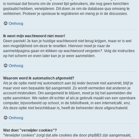
is normaal dat forums om de zoveel tijd gebruikers, die nog geen berichten
geplaatst hebben, verwijderen. Dit doen ze om de database qua omvang te
verkleinen. Probeer je opnieuw te registreren en meng je in de discussies.
Omhoog
Ik weet mijn wachtwoord niet meer!
Geen paniek! Je kan je huidige wachtwoord niet terug krijgen, maar er is wel
een mogelijkheid om deze te resetten. Hiervoor moet je naar de
aanmeldpagina gaan en klikken op
wachtwoord vergeten?
. Volg de instructies
op het scherm en even later kan je je weer aanmelden.
Omhoog
Waarom word ik automatisch afgemeld?
Als je de optie
meld mij automatisch aan bij ieder bezoek
niet aanvinkt, blijf je
maar voor een bepaalde tijd aangemeld. Zo wordt vermeden dat anderen je
account misbruiken. Om aangemeld te blijven, moet je bij het aanmelden die
optie aanvinken. We raden dit echter af als je gebruik maakt van een openbare
computer, bijvoorbeeld op school, in de bibliotheek, in een internetcafé, enz.
Als deze optie niet beschikbaar is, heeft de beheerder deze uitgeschakeld.
Omhoog
Wat doet "verwijder cookies"?
"Verwijder cookies" zorgt dat alle cookies die door phpBB3 zijn aangemaakt,