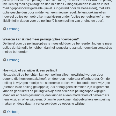
juiste permissies om peilingen aan te maken). Je moet een titel voor de peiling
invullen bij "peilingsvraag" en dan minstens 2 mogelijkheden invullen in het
"peilingopties"-tekstgedeelte (limiet is ingesteld door de beheerder), met elke
optie gescheiden door middel van een nieuwe regel. Je kunt ook instellen
hoeveel opties een gebruiker mag kiezen onder "opties per gebruiker" en een
tijdslimiet in dagen voor de peiling (0 is een peiling van oneindige duur).
Omhoog
Waarom kan ik niet meer peilingsopties toevoegen?
De limiet voor de peilingsopties is ingesteld door de beheerder. Indien je meer
opties denkt nodig te hebben dan het toegestane aantal, neem dan contact op
met de beheerder.
Omhoog
Hoe wijzig of verwijder ik een peiling?
Net zoals bij de berichten kan een peiling alleen gewijzigd worden door
degene die hem gemaakt heeft, en door een moderator of beheerder. Om de
peiling te wijzigen moet je het allereerste bericht van het onderwerp wijzigen
(hieraan is de peiling gekoppeld). Als er nog geen stemmen zijn uitgebracht,
kunnen gebruikers de peiling verwijderen of iedere peilingsoptie wijzigen.
Maar, als er reeds gestemd is, dan kunnen alleen moderators of beheerders
hem wijzigen of verwijderen. Dit om te voorkomen dat gebruikers een peiling
maken en deze daarna vervalsen door de opties te wijzigen.
Omhoog