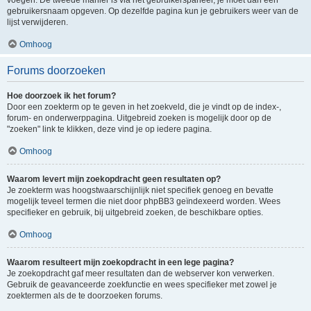
voegen. De tweede manier is via het gebruikerspaneel, je moet dan een
gebruikersnaam opgeven. Op dezelfde pagina kun je gebruikers weer van de
lijst verwijderen.
Omhoog
Forums doorzoeken
Hoe doorzoek ik het forum?
Door een zoekterm op te geven in het zoekveld, die je vindt op de index-,
forum- en onderwerppagina. Uitgebreid zoeken is mogelijk door op de
"zoeken" link te klikken, deze vind je op iedere pagina.
Omhoog
Waarom levert mijn zoekopdracht geen resultaten op?
Je zoekterm was hoogstwaarschijnlijk niet specifiek genoeg en bevatte
mogelijk teveel termen die niet door phpBB3 geïndexeerd worden. Wees
specifieker en gebruik, bij uitgebreid zoeken, de beschikbare opties.
Omhoog
Waarom resulteert mijn zoekopdracht in een lege pagina?
Je zoekopdracht gaf meer resultaten dan de webserver kon verwerken.
Gebruik de geavanceerde zoekfunctie en wees specifieker met zowel je
zoektermen als de te doorzoeken forums.