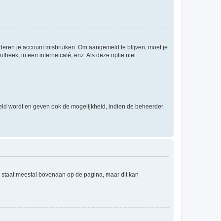
nderen je account misbruiken. Om aangemeld te blijven, moet je
theek, in een internetcafé, enz. Als deze optie niet
eld wordt en geven ook de mogelijkheid, indien de beheerder
e staat meestal bovenaan op de pagina, maar dit kan