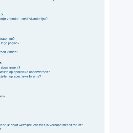
st?
ijn vrienden- en/of vijandenlijst?
ltaten op?
 lege pagina?
erpen vinden?
s
en abonnement?
stellen op specifieke onderwerpen?
tellen op specifieke forums?
rum?
bruik en/of wettelijke kwesties in verband met dit forum?
?