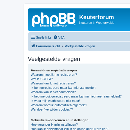
Keuterforum
Keuteren in Westerwolde
Snelle links
V&A
Forumoverzicht
Veelgestelde vragen
Veelgestelde vragen
Aanmeld- en registratievragen
Waarom moet ik me registreren?
Wat is COPPA?
Waarom kan ik niet registreren?
Ik ben geregistreerd maar kan niet aanmelden!
Waarom kan ik niet aanmelden?
Ik heb me ooit geregistreerd maar kan nu niet meer aanmelden!?
Ik weet mijn wachtwoord niet meer!
Waarom word ik automatisch afgemeld?
Wat doet "verwijder cookies"?
Gebruikersvoorkeuren en instellingen
Hoe verander ik mijn instellingen?
Hoe kan ik onzichtbaar zijn in de online gebruikers lijst?