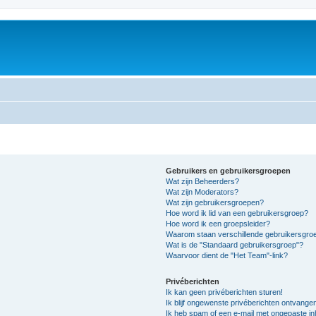
Gebruikers en gebruikersgroepen
Wat zijn Beheerders?
Wat zijn Moderators?
Wat zijn gebruikersgroepen?
Hoe word ik lid van een gebruikersgroep?
Hoe word ik een groepsleider?
Waarom staan verschillende gebruikersgroe
Wat is de "Standaard gebruikersgroep"?
Waarvoor dient de "Het Team"-link?
Privéberichten
Ik kan geen privéberichten sturen!
Ik blijf ongewenste privéberichten ontvange
Ik heb spam of een e-mail met ongepaste i