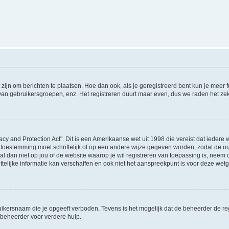
 zijn om berichten te plaatsen. Hoe dan ook, als je geregistreerd bent kun je meer
 van gebruikersgroepen, enz. Het registreren duurt maar even, dus we raden het ze
acy and Protection Act". Dit is een Amerikaanse wet uit 1998 die vereist dat ieder
 toestemming moet schriftelijk of op een andere wijze gegeven worden, zodat de 
et al dan niet op jou of de website waarop je wil registreren van toepassing is, nee
lijke informatie kan verschaffen en ook niet het aanspreekpunt is voor deze wetge
ikersnaam die je opgeeft verboden. Tevens is het mogelijk dat de beheerder de regi
beheerder voor verdere hulp.