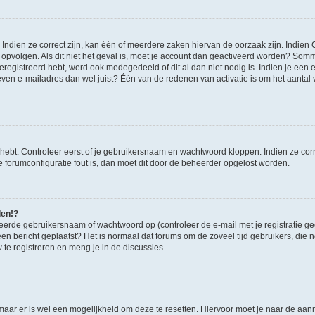
ndien ze correct zijn, kan één of meerdere zaken hiervan de oorzaak zijn. Indien C
es opvolgen. Als dit niet het geval is, moet je account dan geactiveerd worden? S
geregistreerd hebt, werd ook medegedeeld of dit al dan niet nodig is. Indien je een
ven e-mailadres dan wel juist? Één van de redenen van activatie is om het aantal va
 hebt. Controleer eerst of je gebruikersnaam en wachtwoord kloppen. Indien ze cor
 de forumconfiguratie fout is, dan moet dit door de beheerder opgelost worden.
den!?
eerde gebruikersnaam of wachtwoord op (controleer de e-mail met je registratie g
it een bericht geplaatst? Het is normaal dat forums om de zoveel tijd gebruikers, di
e registreren en meng je in de discussies.
 maar er is wel een mogelijkheid om deze te resetten. Hiervoor moet je naar de a