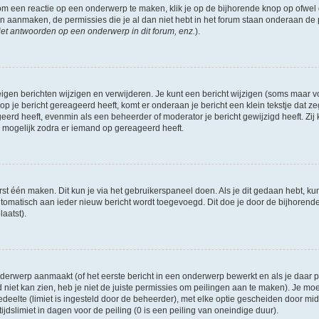
om een reactie op een onderwerp te maken, klik je op de bijhorende knop op ofwe
an aanmaken, de permissies die je al dan niet hebt in het forum staan onderaan de
et antwoorden op een onderwerp in dit forum, enz.
).
eigen berichten wijzigen en verwijderen. Je kunt een bericht wijzigen (soms maar voo
p je bericht gereageerd heeft, komt er onderaan je bericht een klein tekstje dat ze
ageerd heeft, evenmin als een beheerder of moderator je bericht gewijzigd heeft. 
r mogelijk zodra er iemand op gereageerd heeft.
rst één maken. Dit kun je via het gebruikerspaneel doen. Als je dit gedaan hebt, ku
automatisch aan ieder nieuw bericht wordt toegevoegd. Dit doe je door de bijhorende 
laatst).
erwerp aanmaakt (of het eerste bericht in een onderwerp bewerkt en als je daar pe
niet kan zien, heb je niet de juiste permissies om peilingen aan te maken). Je moet 
edeelte (limiet is ingesteld door de beheerder), met elke optie gescheiden door mi
jdslimiet in dagen voor de peiling (0 is een peiling van oneindige duur).