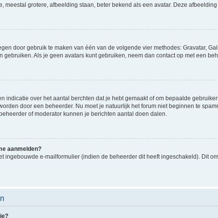
e, meestal grotere, afbeelding staan, beter bekend als een avatar. Deze afbeelding 
oegen door gebruik te maken van één van de volgende vier methodes: Gravatar, Gale
n gebruiken. Als je geen avatars kunt gebruiken, neem dan contact op met een beh
indicatie over het aantal berchten dat je hebt gemaakt of om bepaalde gebruikers 
d worden door een beheerder. Nu moet je natuurlijk het forum niet beginnen te sp
en beheerder of moderator kunnen je berichten aantal doen dalen.
k me aanmelden?
t ingebouwde e-mailformulier (indien de beheerder dit heeft ingeschakeld). Dit o
en
ie?