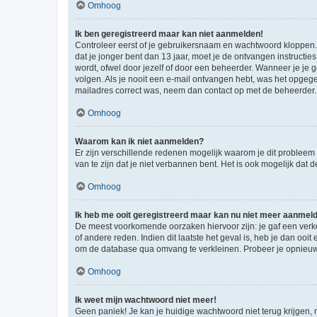
Omhoog
Ik ben geregistreerd maar kan niet aanmelden!
Controleer eerst of je gebruikersnaam en wachtwoord kloppen. I
dat je jonger bent dan 13 jaar, moet je de ontvangen instructi
wordt, ofwel door jezelf of door een beheerder. Wanneer je je 
volgen. Als je nooit een e-mail ontvangen hebt, was het opgege
mailadres correct was, neem dan contact op met de beheerder.
Omhoog
Waarom kan ik niet aanmelden?
Er zijn verschillende redenen mogelijk waarom je dit probleem
van te zijn dat je niet verbannen bent. Het is ook mogelijk dat
Omhoog
Ik heb me ooit geregistreerd maar kan nu niet meer aanmel
De meest voorkomende oorzaken hiervoor zijn: je gaf een verk
of andere reden. Indien dit laatste het geval is, heb je dan oo
om de database qua omvang te verkleinen. Probeer je opnieuw t
Omhoog
Ik weet mijn wachtwoord niet meer!
Geen paniek! Je kan je huidige wachtwoord niet terug krijgen,