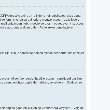
OPPA geactiveerd is en je tijdens het registratieproces opgaf
ommige forums vereisen dat iedere nieuwe account geactiveerd
 e-mail ontvangen hebt, moet je de daarin opgegeven instructies
lse accounts te doen dalen. Als je zeker bent dat je e-
rect zijn, kun je contact opnemen met de beheerder om er zeker
egevens) of een beheerder heeft je account verwijderd om één
e nog geen berichten geplaatst hebben, verwijderen. Dit doen ze
anmeldpagina gaan en klikken op
wachtwoord vergeten?
. Volg de