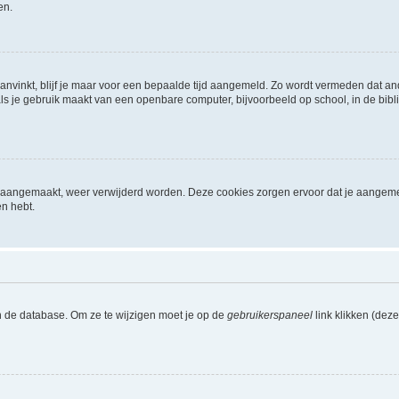
en.
aanvinkt, blijf je maar voor een bepaalde tijd aangemeld. Zo wordt vermeden dat a
ls je gebruik maakt van een openbare computer, bijvoorbeeld op school, in de biblio
ijn aangemaakt, weer verwijderd worden. Deze cookies zorgen ervoor dat je aangem
en hebt.
n de database. Om ze te wijzigen moet je op de
gebruikerspaneel
link klikken (dez