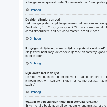
In het gebruikerspaneel onder "foruminstellingen", vind je de o
Omhoog
De tijden zijn niet correct!
Het is mogelijk dat de tijd die gegeven wordt van een andere ti
Amsterdam, New York, Sydney, enz.). Wees er bewust van dat he
geregistreerd bent is dit een goed moment om dit te doen.
Omhoog
Ik wijzigde de tijdzone, maar de tijd is nog steeds verkeerd!
Als je zeker bent dat je de correcte tijdzone en zomertijd goed
moeten doen.
Omhoog
Mijn taal zit niet in de lijst!
De meest voorkomende reden hiervoor is dat de beheerder je taal 
je nodig hebt, wil installeren. Indien het nog niet bestaat, m
pagina).
Omhoog
Wat zijn de afbeeldingen naast mijn gebruikersnaam?
Er kunnen 2 afbeeldingen bij een gebruikersnaam staan als je be