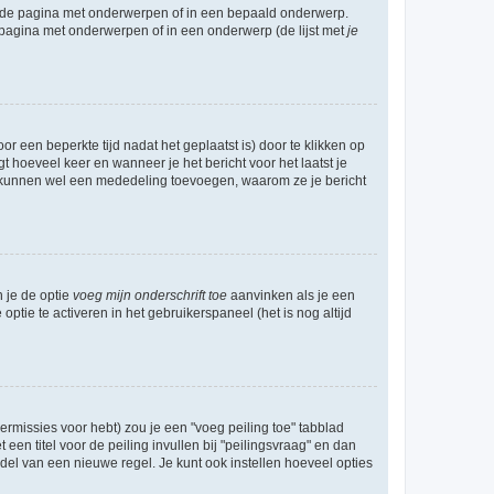
l de pagina met onderwerpen of in een bepaald onderwerp.
 pagina met onderwerpen of in een onderwerp (de lijst met
je
r een beperkte tijd nadat het geplaatst is) door te klikken op
gt hoeveel keer en wanneer je het bericht voor het laatst je
Zij kunnen wel een mededeling toevoegen, waarom ze je bericht
n je de optie
voeg mijn onderschrift toe
aanvinken als je een
optie te activeren in het gebruikerspaneel (het is nog altijd
rmissies voor hebt) zou je een "voeg peiling toe" tabblad
een titel voor de peiling invullen bij "peilingsvraag" en dan
ddel van een nieuwe regel. Je kunt ook instellen hoeveel opties