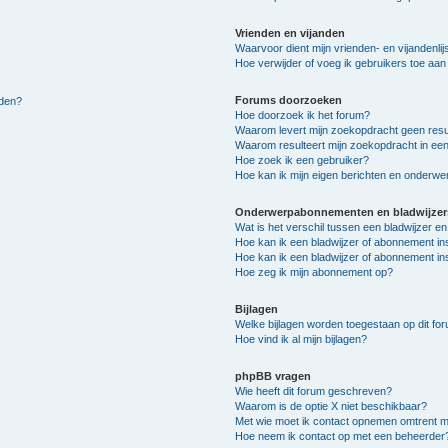
Vrienden en vijanden
Waarvoor dient mijn vrienden- en vijandenlij
Hoe verwijder of voeg ik gebruikers toe aan m
Forums doorzoeken
lden?
Hoe doorzoek ik het forum?
Waarom levert mijn zoekopdracht geen resu
Waarom resulteert mijn zoekopdracht in een
Hoe zoek ik een gebruiker?
Hoe kan ik mijn eigen berichten en onderw
Onderwerpabonnementen en bladwijzer
Wat is het verschil tussen een bladwijzer 
Hoe kan ik een bladwijzer of abonnement in
Hoe kan ik een bladwijzer of abonnement ins
Hoe zeg ik mijn abonnement op?
Bijlagen
Welke bijlagen worden toegestaan op dit fo
Hoe vind ik al mijn bijlagen?
phpBB vragen
Wie heeft dit forum geschreven?
Waarom is de optie X niet beschikbaar?
Met wie moet ik contact opnemen omtrent mis
Hoe neem ik contact op met een beheerder