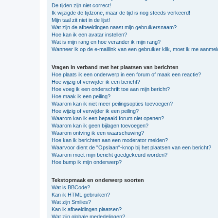
De tijden zijn niet correct!
Ik wijzigde de tijdzone, maar de tijd is nog steeds verkeerd!
Mijn taal zit niet in de lijst!
Wat zijn de afbeeldingen naast mijn gebruikersnaam?
Hoe kan ik een avatar instellen?
Wat is mijn rang en hoe verander ik mijn rang?
Wanneer ik op de e-maillink van een gebruiker klik, moet ik me aanme
Vragen in verband met het plaatsen van berichten
Hoe plaats ik een onderwerp in een forum of maak een reactie?
Hoe wijzig of verwijder ik een bericht?
Hoe voeg ik een onderschrift toe aan mijn bericht?
Hoe maak ik een peiling?
Waarom kan ik niet meer peilingsopties toevoegen?
Hoe wijzig of verwijder ik een peiling?
Waarom kan ik een bepaald forum niet openen?
Waarom kan ik geen bijlagen toevoegen?
Waarom ontving ik een waarschuwing?
Hoe kan ik berichten aan een moderator melden?
Waarvoor dient de "Opslaan"-knop bij het plaatsen van een bericht?
Waarom moet mijn bericht goedgekeurd worden?
Hoe bump ik mijn onderwerp?
Tekstopmaak en onderwerp soorten
Wat is BBCode?
Kan ik HTML gebruiken?
Wat zijn Smilies?
Kan ik afbeeldingen plaatsen?
Wat zijn globale mededelingen?