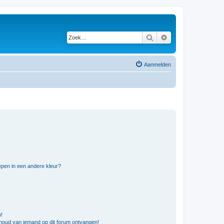
Zoek
Uitgebreid zoeken
Aanmelden
pen in een andere kleur?
n!
nhoud van iemand op dit forum ontvangen!