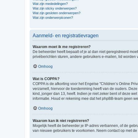
Wat zijn mededelingen?
Wat zijn sticky onderwerpen?
Wat zijn gesloten onderwerpen?
Wat zijn onderwerpiconen?
Aanmeld- en registratievragen
Waarom moet ik me registreren?
De beheerder heeft bepaalt of je al dan niet geregistreerd moet
privéberichten sturen, andere gebruikers e-mailen, lid worden
Omhoog
Wat is COPPA?
COPPA is de afkorting voor het Engelse "Children’s Online Priv
verzamelt, hiervoor de toestemming heeft van de ouders. Deze
kind, jonger dan 13, heeft. Indien je niet zeker bent of deze w
informatie. Houd er rekening mee dat het phpBB-team geen wette
Omhoog
Waarom kan ik niet registreren?
Mogelijk heeft de beheerder je IP-adres verbannen, of de gebru
van nieuwe gebruikers te voorkomen. Neem contact op met de 