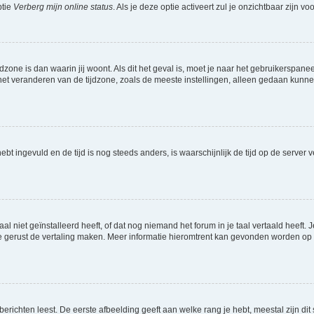
ptie
Verberg mijn online status
. Als je deze optie activeert zul je onzichtbaar zijn 
jdzone is dan waarin jij woont. Als dit het geval is, moet je naar het gebruikerspan
t veranderen van de tijdzone, zoals de meeste instellingen, alleen gedaan kunnen
 hebt ingevuld en de tijd is nog steeds anders, is waarschijnlijk de tijd op de serv
niet geïnstalleerd heeft, of dat nog niemand het forum in je taal vertaald heeft. Je
ag je gerust de vertaling maken. Meer informatie hieromtrent kan gevonden worden o
richten leest. De eerste afbeelding geeft aan welke rang je hebt, meestal zijn dit 