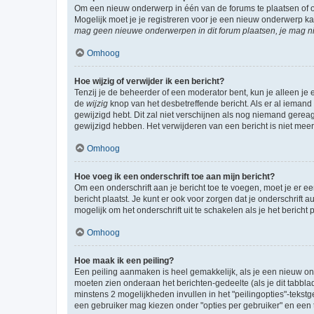
Om een nieuw onderwerp in één van de forums te plaatsen of 
Mogelijk moet je je registreren voor je een nieuw onderwerp k
mag geen nieuwe onderwerpen in dit forum plaatsen, je mag ni
Omhoog
Hoe wijzig of verwijder ik een bericht?
Tenzij je de beheerder of een moderator bent, kun je alleen je 
de
wijzig
knop van het desbetreffende bericht. Als er al iemand o
gewijzigd hebt. Dit zal niet verschijnen als nog niemand gere
gewijzigd hebben. Het verwijderen van een bericht is niet mee
Omhoog
Hoe voeg ik een onderschrift toe aan mijn bericht?
Om een onderschrift aan je bericht toe te voegen, moet je er ee
bericht plaatst. Je kunt er ook voor zorgen dat je onderschrift 
mogelijk om het onderschrift uit te schakelen als je het bericht p
Omhoog
Hoe maak ik een peiling?
Een peiling aanmaken is heel gemakkelijk, als je een nieuw ond
moeten zien onderaan het berichten-gedeelte (als je dit tabblad 
minstens 2 mogelijkheden invullen in het "peilingopties"-tekstg
een gebruiker mag kiezen onder "opties per gebruiker" en een ti