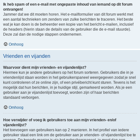
Ik heb spam of een e-mail met ongepaste inhoud van iemand op dit forum
ontvangen!
Jammer dat we dit moeten horen. Het e-mailformulier van dit forum werkt met
een aantal technieken om zenders van zulke berichten te traceren. Het beste
wat je kan doen is de beheerder een kopie van het bericht e-mailen, inclusief
de headers (hierin staan de details van de gebruiker die de e-mail stuurde).
Deze zal dan de nodige stappen ondernemen.
Omhoog
Vrienden en vijanden
Waarvoor dient mijn vrienden- en vijandenlijst?
Hiermee kun je andere gebruikers op het forum sorteren. Gebruikers die in je
vriendenlijst staan worden in het gebruikerspaneel weergegeven zodat je snel
kunt controleren of ze online zijn, of een privébericht kunt sturen. Tevens is het
mogelijk dat hun berichten, in je huidige stijl, gemarkeerd worden. Als je een
gebruiker aan je vijandenlijst toevoegt, worden zijn of haar berichten
standaard verborgen.
Omhoog
Hoe verwijder of voeg ik gebruikers toe aan mijn vrienden- en/of
vijandenlijst?
Het toevoegen van gebruikers kan op 2 manieren. In het profiel van iedere
gebruiker staat een link om de gebruiker aan je vrienden- of vijandenlijst toe te