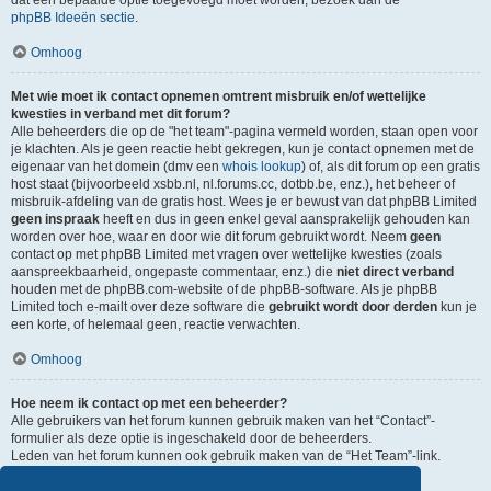
dat een bepaalde optie toegevoegd moet worden, bezoek dan de
phpBB Ideeën sectie
.
Omhoog
Met wie moet ik contact opnemen omtrent misbruik en/of wettelijke
kwesties in verband met dit forum?
Alle beheerders die op de "het team"-pagina vermeld worden, staan open voor
je klachten. Als je geen reactie hebt gekregen, kun je contact opnemen met de
eigenaar van het domein (dmv een
whois lookup
) of, als dit forum op een gratis
host staat (bijvoorbeeld xsbb.nl, nl.forums.cc, dotbb.be, enz.), het beheer of
misbruik-afdeling van de gratis host. Wees je er bewust van dat phpBB Limited
geen inspraak
heeft en dus in geen enkel geval aansprakelijk gehouden kan
worden over hoe, waar en door wie dit forum gebruikt wordt. Neem
geen
contact op met phpBB Limited met vragen over wettelijke kwesties (zoals
aanspreekbaarheid, ongepaste commentaar, enz.) die
niet direct verband
houden met de phpBB.com-website of de phpBB-software. Als je phpBB
Limited toch e-mailt over deze software die
gebruikt wordt door derden
kun je
een korte, of helemaal geen, reactie verwachten.
Omhoog
Hoe neem ik contact op met een beheerder?
Alle gebruikers van het forum kunnen gebruik maken van het “Contact”-
formulier als deze optie is ingeschakeld door de beheerders.
Leden van het forum kunnen ook gebruik maken van de “Het Team”-link.