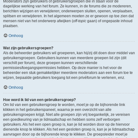
Moderators zijn gebruikers of gebruikersgroepen die in staan voor de
dagelijkse werking van het forum. Ze kunnen, in de forums die ze modereren,
berichten wijzigen en verwijderen; onderwerpen sluiten, openen, verplaatsen,
splitsen en verwijderen. In het algemeen moeten ze er gewoon op toe zien dat
mensen niet van het onderwerp afwijken (
off-topic
gaan) of ongepaste inhoud
plaatsen.
Omhoog
Wat zijn gebruikersgroepen?
Als de beheerder gebruikers wil groeperen, kan hij/zij dit doen door middel van
gebruikersgroepen. Gebruikers kunnen van meerdere groepen lid zijn (dit
verschilt per forum), deze groepen kunnen verschillende
permissies/toegangspermissies hebben. Op deze manier is het voor de
beheerder een stuk gemakkelijker meerdere moderators aan een forum toe te
wijzen, bepaalde gebruikers toegang tot een privéforum te verlenen, enz.
Omhoog
Hoe word ik lid van een gebruikersgroep?
Om lid van een gebruikersgroep te worden, moet je op de bijhorende link
klikken in het gebruikerspaneel, waarna je een overzicht van alle
gebruikersgroepen krijgt. Niet alle groepen zijn vrij toegankelijk, ze vereisen
een goedkeuring van je lidmaatschap en hebben soms zelf verborgen
gebruikers. Als het een open groep is, kan je lid worden door op de hiervoor
dienende knop te klikken. Als het een gesloten groep is, kan je je lidmaatschap
aanvragen door op de bijhorende knop te klikken. De groepsleider moet je