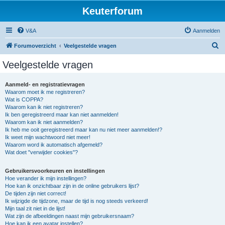
Keuterforum
V&A
Aanmelden
Z
Forumoverzicht
Veelgestelde vragen
o
Veelgestelde vragen
e
k
Aanmeld- en registratievragen
Waarom moet ik me registreren?
Wat is COPPA?
Waarom kan ik niet registreren?
Ik ben geregistreerd maar kan niet aanmelden!
Waarom kan ik niet aanmelden?
Ik heb me ooit geregistreerd maar kan nu niet meer aanmelden!?
Ik weet mijn wachtwoord niet meer!
Waarom word ik automatisch afgemeld?
Wat doet "verwijder cookies"?
Gebruikersvoorkeuren en instellingen
Hoe verander ik mijn instellingen?
Hoe kan ik onzichtbaar zijn in de online gebruikers lijst?
De tijden zijn niet correct!
Ik wijzigde de tijdzone, maar de tijd is nog steeds verkeerd!
Mijn taal zit niet in de lijst!
Wat zijn de afbeeldingen naast mijn gebruikersnaam?
Hoe kan ik een avatar instellen?