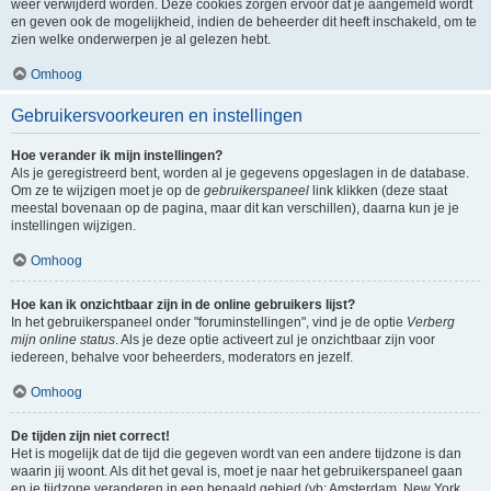
weer verwijderd worden. Deze cookies zorgen ervoor dat je aangemeld wordt
en geven ook de mogelijkheid, indien de beheerder dit heeft inschakeld, om te
zien welke onderwerpen je al gelezen hebt.
Omhoog
Gebruikersvoorkeuren en instellingen
Hoe verander ik mijn instellingen?
Als je geregistreerd bent, worden al je gegevens opgeslagen in de database.
Om ze te wijzigen moet je op de
gebruikerspaneel
link klikken (deze staat
meestal bovenaan op de pagina, maar dit kan verschillen), daarna kun je je
instellingen wijzigen.
Omhoog
Hoe kan ik onzichtbaar zijn in de online gebruikers lijst?
In het gebruikerspaneel onder "foruminstellingen", vind je de optie
Verberg
mijn online status
. Als je deze optie activeert zul je onzichtbaar zijn voor
iedereen, behalve voor beheerders, moderators en jezelf.
Omhoog
De tijden zijn niet correct!
Het is mogelijk dat de tijd die gegeven wordt van een andere tijdzone is dan
waarin jij woont. Als dit het geval is, moet je naar het gebruikerspaneel gaan
en je tijdzone veranderen in een bepaald gebied (vb: Amsterdam, New York,