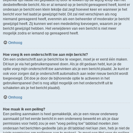
beperkte tijd nadat het geplaatst is) door te klikken op de
wijzig
knop van het
desbetreffende bericht. Als er al iemand op je bericht gereageerd heeft, komt er
onderaan je bericht een klein tekstje dat zegt hoeveel keer en wanneer je het
bericht voor het laatst je gewijzigd hebt. Dit zal niet verschijnen als nog
niemand gereageerd heeft, evenmin als een beheerder of moderator je bericht
gewijzigd heeft. Zij kunnen wel een mededeling toevoegen, waarom ze je
bericht gewijzigd hebben. Het verwijderen van een bericht is niet meer
mogelijk zodra er iemand op gereageerd heeft.
Omhoog
Hoe voeg ik een onderschrift toe aan mijn bericht?
Om een onderschrift aan je bericht toe te voegen, moet je er eerst één maken.
Dit kun je via het gebruikerspaneel doen. Als je dit gedaan hebt, kun je de
optie
voeg mijn onderschrift toe
aanvinken als je een bericht plaatst. Je kunt er
ook voor zorgen dat je onderschrift automatisch aan ieder nieuw bericht wordt
toegevoegd. Dit doe je door de bijhorende optie te activeren in het
gebruikerspaneel (het is nog altijd mogelijk om het onderschrift uit te
schakelen als je het bericht plaatst).
Omhoog
Hoe maak ik een peiling?
Een peiling aanmaken is heel gemakkelijk, als je een nieuw onderwerp
aanmaakt (of het eerste bericht in een onderwerp bewerkt en als je daar
permissies voor hebt) zou je een "voeg peiling toe" tabblad moeten zien
onderaan het berichten-gedeelte (als je dit tabblad niet kan zien, heb je niet de