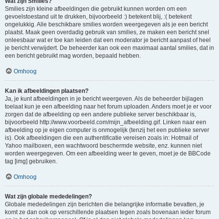
Wat zijn Smilies?
Smilies zijn kleine afbeeldingen die gebruikt kunnen worden om een
gevoelstoestand uit te drukken, bijvoorbeeld :) betekent blij, :( betekent
ongelukkig. Alle beschikbare smilies worden weergegeven als je een bericht
plaatst. Maak geen overdadig gebruik van smilies, ze maken een bericht snel
onleesbaar wat er toe kan leiden dat een moderator je bericht aanpast of heel
je bericht verwijdert. De beheerder kan ook een maximaal aantal smilies, dat in
een bericht gebruikt mag worden, bepaald hebben.
Omhoog
Kan ik afbeeldingen plaatsen?
Ja, je kunt afbeeldingen in je bericht weergeven. Als de beheerder bijlagen
toelaat kun je een afbeelding naar het forum uploaden. Anders moet je er voor
zorgen dat de afbeelding op een andere publieke server beschikbaar is,
bijvoorbeeld http://www.voorbeeld.com/mijn_afbeelding.gif. Linken naar een
afbeelding op je eigen computer is onmogelijk (tenzij het een publieke server
is). Ook afbeeldingen die een authentificatie vereisen zoals in: Hotmail of
Yahoo mailboxen, een wachtwoord beschermde website, enz. kunnen niet
worden weergegeven. Om een afbeelding weer te geven, moet je de BBCode
tag [img] gebruiken.
Omhoog
Wat zijn globale mededelingen?
Globale mededelingen zijn berichten die belangrijke informatie bevatten, je
komt ze dan ook op verschillende plaatsen tegen zoals bovenaan ieder forum