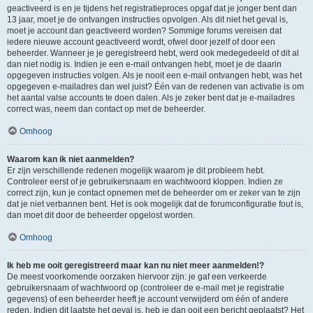
geactiveerd is en je tijdens het registratieproces opgaf dat je jonger bent dan
13 jaar, moet je de ontvangen instructies opvolgen. Als dit niet het geval is,
moet je account dan geactiveerd worden? Sommige forums vereisen dat
iedere nieuwe account geactiveerd wordt, ofwel door jezelf of door een
beheerder. Wanneer je je geregistreerd hebt, werd ook medegedeeld of dit al
dan niet nodig is. Indien je een e-mail ontvangen hebt, moet je de daarin
opgegeven instructies volgen. Als je nooit een e-mail ontvangen hebt, was het
opgegeven e-mailadres dan wel juist? Één van de redenen van activatie is om
het aantal valse accounts te doen dalen. Als je zeker bent dat je e-mailadres
correct was, neem dan contact op met de beheerder.
Omhoog
Waarom kan ik niet aanmelden?
Er zijn verschillende redenen mogelijk waarom je dit probleem hebt.
Controleer eerst of je gebruikersnaam en wachtwoord kloppen. Indien ze
correct zijn, kun je contact opnemen met de beheerder om er zeker van te zijn
dat je niet verbannen bent. Het is ook mogelijk dat de forumconfiguratie fout is,
dan moet dit door de beheerder opgelost worden.
Omhoog
Ik heb me ooit geregistreerd maar kan nu niet meer aanmelden!?
De meest voorkomende oorzaken hiervoor zijn: je gaf een verkeerde
gebruikersnaam of wachtwoord op (controleer de e-mail met je registratie
gegevens) of een beheerder heeft je account verwijderd om één of andere
reden. Indien dit laatste het geval is, heb je dan ooit een bericht geplaatst? Het