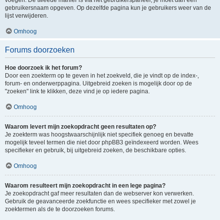
voegen. De tweede manier is via het gebruikerspaneel, je moet dan een
gebruikersnaam opgeven. Op dezelfde pagina kun je gebruikers weer van de
lijst verwijderen.
Omhoog
Forums doorzoeken
Hoe doorzoek ik het forum?
Door een zoekterm op te geven in het zoekveld, die je vindt op de index-,
forum- en onderwerppagina. Uitgebreid zoeken is mogelijk door op de
"zoeken" link te klikken, deze vind je op iedere pagina.
Omhoog
Waarom levert mijn zoekopdracht geen resultaten op?
Je zoekterm was hoogstwaarschijnlijk niet specifiek genoeg en bevatte
mogelijk teveel termen die niet door phpBB3 geïndexeerd worden. Wees
specifieker en gebruik, bij uitgebreid zoeken, de beschikbare opties.
Omhoog
Waarom resulteert mijn zoekopdracht in een lege pagina?
Je zoekopdracht gaf meer resultaten dan de webserver kon verwerken.
Gebruik de geavanceerde zoekfunctie en wees specifieker met zowel je
zoektermen als de te doorzoeken forums.