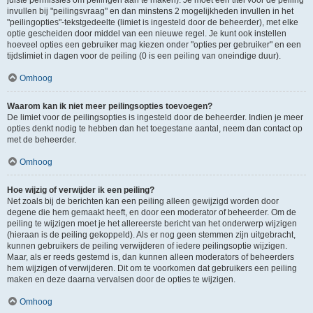
juiste permissies om peilingen aan te maken). Je moet een titel voor de peiling
invullen bij "peilingsvraag" en dan minstens 2 mogelijkheden invullen in het
"peilingopties"-tekstgedeelte (limiet is ingesteld door de beheerder), met elke
optie gescheiden door middel van een nieuwe regel. Je kunt ook instellen
hoeveel opties een gebruiker mag kiezen onder "opties per gebruiker" en een
tijdslimiet in dagen voor de peiling (0 is een peiling van oneindige duur).
Omhoog
Waarom kan ik niet meer peilingsopties toevoegen?
De limiet voor de peilingsopties is ingesteld door de beheerder. Indien je meer
opties denkt nodig te hebben dan het toegestane aantal, neem dan contact op
met de beheerder.
Omhoog
Hoe wijzig of verwijder ik een peiling?
Net zoals bij de berichten kan een peiling alleen gewijzigd worden door
degene die hem gemaakt heeft, en door een moderator of beheerder. Om de
peiling te wijzigen moet je het allereerste bericht van het onderwerp wijzigen
(hieraan is de peiling gekoppeld). Als er nog geen stemmen zijn uitgebracht,
kunnen gebruikers de peiling verwijderen of iedere peilingsoptie wijzigen.
Maar, als er reeds gestemd is, dan kunnen alleen moderators of beheerders
hem wijzigen of verwijderen. Dit om te voorkomen dat gebruikers een peiling
maken en deze daarna vervalsen door de opties te wijzigen.
Omhoog