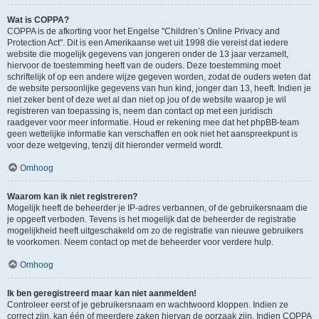
Wat is COPPA?
COPPA is de afkorting voor het Engelse "Children’s Online Privacy and
Protection Act". Dit is een Amerikaanse wet uit 1998 die vereist dat iedere
website die mogelijk gegevens van jongeren onder de 13 jaar verzamelt,
hiervoor de toestemming heeft van de ouders. Deze toestemming moet
schriftelijk of op een andere wijze gegeven worden, zodat de ouders weten dat
de website persoonlijke gegevens van hun kind, jonger dan 13, heeft. Indien je
niet zeker bent of deze wet al dan niet op jou of de website waarop je wil
registreren van toepassing is, neem dan contact op met een juridisch
raadgever voor meer informatie. Houd er rekening mee dat het phpBB-team
geen wettelijke informatie kan verschaffen en ook niet het aanspreekpunt is
voor deze wetgeving, tenzij dit hieronder vermeld wordt.
Omhoog
Waarom kan ik niet registreren?
Mogelijk heeft de beheerder je IP-adres verbannen, of de gebruikersnaam die
je opgeeft verboden. Tevens is het mogelijk dat de beheerder de registratie
mogelijkheid heeft uitgeschakeld om zo de registratie van nieuwe gebruikers
te voorkomen. Neem contact op met de beheerder voor verdere hulp.
Omhoog
Ik ben geregistreerd maar kan niet aanmelden!
Controleer eerst of je gebruikersnaam en wachtwoord kloppen. Indien ze
correct zijn, kan één of meerdere zaken hiervan de oorzaak zijn. Indien COPPA