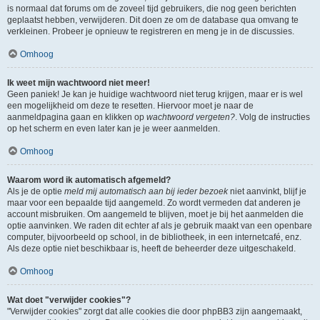
is normaal dat forums om de zoveel tijd gebruikers, die nog geen berichten
geplaatst hebben, verwijderen. Dit doen ze om de database qua omvang te
verkleinen. Probeer je opnieuw te registreren en meng je in de discussies.
Omhoog
Ik weet mijn wachtwoord niet meer!
Geen paniek! Je kan je huidige wachtwoord niet terug krijgen, maar er is wel
een mogelijkheid om deze te resetten. Hiervoor moet je naar de
aanmeldpagina gaan en klikken op
wachtwoord vergeten?
. Volg de instructies
op het scherm en even later kan je je weer aanmelden.
Omhoog
Waarom word ik automatisch afgemeld?
Als je de optie
meld mij automatisch aan bij ieder bezoek
niet aanvinkt, blijf je
maar voor een bepaalde tijd aangemeld. Zo wordt vermeden dat anderen je
account misbruiken. Om aangemeld te blijven, moet je bij het aanmelden die
optie aanvinken. We raden dit echter af als je gebruik maakt van een openbare
computer, bijvoorbeeld op school, in de bibliotheek, in een internetcafé, enz.
Als deze optie niet beschikbaar is, heeft de beheerder deze uitgeschakeld.
Omhoog
Wat doet "verwijder cookies"?
"Verwijder cookies" zorgt dat alle cookies die door phpBB3 zijn aangemaakt,