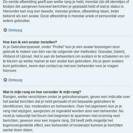
De eerste afbeelding geeft aan welke rang je hebt, meestal zijn dit sterretjes of
blokjes die aangeven hoeveel berichten je geplaatst hebt of wat je status is.
Hieronder kan nog een tweede, meestal grotere, afbeelding staan, beter
bekend als een avatar. Deze afbeelding is meestal uniek of persoonlijk voor
iedere gebruiker.
Omhoog
Hoe kan ik een avatar instellen?
In je Gebruikerspaneel, onder “Profiel” kun je een avatar toevoegen door
gebruik te maken van één van de volgende vier methodes: Gravatar, Galerij,
Afstand of Upload. Het is aan de beheerders om avatars in te schakelen en om
te kiezen op welke manier je een avatar kan gebruiken. Als je geen avatars
kunt gebruiken, neem dan contact op met een beheerder voor je vragen
hierover.
Omhoog
Wat is mijn rang en hoe verander ik mijn rang?
Rangen, welke verschijnen onder je gebruikersnaam, geven een indicatie over
het aantal berchten dat je hebt gemaakt of om bepaalde gebruikers te
identificeren, bijv. moderators en beheerders. Over het algemeen kun je je
rang niet wijzigen, aangezien ze ingesteld worden door een beheerder. Nu
moet je natuurlijk het forum niet beginnen te spammen met onzinnig veel
berichten, gewoon voor een hogere rang. Dit heeft zelfs mogelijk het
tegenovergestelde effect, een beheerder of moderator kunnen je berichten
aantal doen dalen.