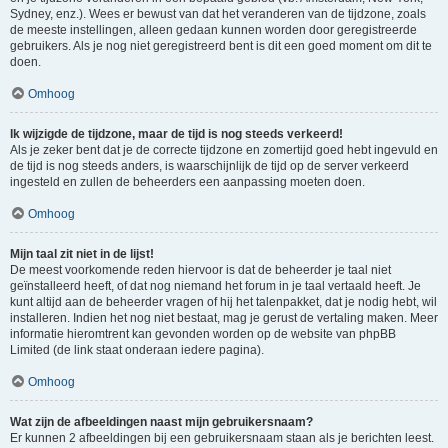
Sydney, enz.). Wees er bewust van dat het veranderen van de tijdzone, zoals
de meeste instellingen, alleen gedaan kunnen worden door geregistreerde
gebruikers. Als je nog niet geregistreerd bent is dit een goed moment om dit te
doen.
Omhoog
Ik wijzigde de tijdzone, maar de tijd is nog steeds verkeerd!
Als je zeker bent dat je de correcte tijdzone en zomertijd goed hebt ingevuld en
de tijd is nog steeds anders, is waarschijnlijk de tijd op de server verkeerd
ingesteld en zullen de beheerders een aanpassing moeten doen.
Omhoog
Mijn taal zit niet in de lijst!
De meest voorkomende reden hiervoor is dat de beheerder je taal niet
geïnstalleerd heeft, of dat nog niemand het forum in je taal vertaald heeft. Je
kunt altijd aan de beheerder vragen of hij het talenpakket, dat je nodig hebt, wil
installeren. Indien het nog niet bestaat, mag je gerust de vertaling maken. Meer
informatie hieromtrent kan gevonden worden op de website van phpBB
Limited (de link staat onderaan iedere pagina).
Omhoog
Wat zijn de afbeeldingen naast mijn gebruikersnaam?
Er kunnen 2 afbeeldingen bij een gebruikersnaam staan als je berichten leest.