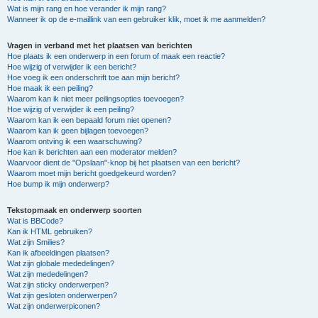
Wat is mijn rang en hoe verander ik mijn rang?
Wanneer ik op de e-maillink van een gebruiker klik, moet ik me aanmelden?
Vragen in verband met het plaatsen van berichten
Hoe plaats ik een onderwerp in een forum of maak een reactie?
Hoe wijzig of verwijder ik een bericht?
Hoe voeg ik een onderschrift toe aan mijn bericht?
Hoe maak ik een peiling?
Waarom kan ik niet meer peilingsopties toevoegen?
Hoe wijzig of verwijder ik een peiling?
Waarom kan ik een bepaald forum niet openen?
Waarom kan ik geen bijlagen toevoegen?
Waarom ontving ik een waarschuwing?
Hoe kan ik berichten aan een moderator melden?
Waarvoor dient de "Opslaan"-knop bij het plaatsen van een bericht?
Waarom moet mijn bericht goedgekeurd worden?
Hoe bump ik mijn onderwerp?
Tekstopmaak en onderwerp soorten
Wat is BBCode?
Kan ik HTML gebruiken?
Wat zijn Smilies?
Kan ik afbeeldingen plaatsen?
Wat zijn globale mededelingen?
Wat zijn mededelingen?
Wat zijn sticky onderwerpen?
Wat zijn gesloten onderwerpen?
Wat zijn onderwerpiconen?