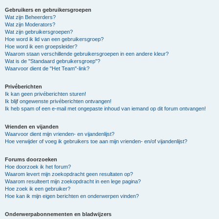
Gebruikers en gebruikersgroepen
Wat zijn Beheerders?
Wat zijn Moderators?
Wat zijn gebruikersgroepen?
Hoe word ik lid van een gebruikersgroep?
Hoe word ik een groepsleider?
Waarom staan verschillende gebruikersgroepen in een andere kleur?
Wat is de "Standaard gebruikersgroep"?
Waarvoor dient de "Het Team"-link?
Privéberichten
Ik kan geen privéberichten sturen!
Ik blijf ongewenste privéberichten ontvangen!
Ik heb spam of een e-mail met ongepaste inhoud van iemand op dit forum ontvangen!
Vrienden en vijanden
Waarvoor dient mijn vrienden- en vijandenlijst?
Hoe verwijder of voeg ik gebruikers toe aan mijn vrienden- en/of vijandenlijst?
Forums doorzoeken
Hoe doorzoek ik het forum?
Waarom levert mijn zoekopdracht geen resultaten op?
Waarom resulteert mijn zoekopdracht in een lege pagina?
Hoe zoek ik een gebruiker?
Hoe kan ik mijn eigen berichten en onderwerpen vinden?
Onderwerpabonnementen en bladwijzers