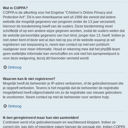
Wat is COPPA?
COPPA is de afkorting voor het Engelse "Children’s Online Privacy and
Protection Act". Dit is een Amerikaanse wet uit 1998 die vereist dat iedere
website die mogelijk gegevens van jongeren onder de 13 jaar verzamelt,
hiervoor de toestemming heeft van de ouders. Deze toestemming moet
schriftelijk of op een andere wijze gegeven worden, zodat de ouders weten dat
de website persoonlijke gegevens van hun kind, jonger dan 13, heeft. Indien je
niet zeker bent of deze wet al dan niet op jou of de website waarop je wil
registreren van toepassing is, neem dan contact op met een juridisch
raadgever voor meer informatie. Houd er rekening mee dat het phpBB-team
geen wettelijke informatie kan verschaffen en ook niet het aanspreekpunt is
voor deze wetgeving, tenzij dit hieronder vermeld wordt.
Omhoog
Waarom kan ik niet registreren?
Mogelijk heeft de beheerder je IP-adres verbannen, of de gebruikersnaam die
je opgeeft verboden. Tevens is het mogelijk dat de beheerder de registratie
mogelijkheid heeft uitgeschakeld om zo de registratie van nieuwe gebruikers
te voorkomen. Neem contact op met de beheerder voor verdere hulp.
Omhoog
Ik ben geregistreerd maar kan niet aanmelden!
Controleer eerst of je gebruikersnaam en wachtwoord kloppen. Indien ze
correct zijn, kan één of meerdere zaken hiervan de oorzaak zijn. Indien COPPA