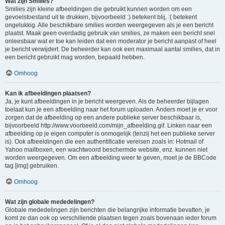
Wat zijn Smilies?
Smilies zijn kleine afbeeldingen die gebruikt kunnen worden om een
gevoelstoestand uit te drukken, bijvoorbeeld :) betekent blij, :( betekent
ongelukkig. Alle beschikbare smilies worden weergegeven als je een bericht
plaatst. Maak geen overdadig gebruik van smilies, ze maken een bericht snel
onleesbaar wat er toe kan leiden dat een moderator je bericht aanpast of heel
je bericht verwijdert. De beheerder kan ook een maximaal aantal smilies, dat in
een bericht gebruikt mag worden, bepaald hebben.
Omhoog
Kan ik afbeeldingen plaatsen?
Ja, je kunt afbeeldingen in je bericht weergeven. Als de beheerder bijlagen
toelaat kun je een afbeelding naar het forum uploaden. Anders moet je er voor
zorgen dat de afbeelding op een andere publieke server beschikbaar is,
bijvoorbeeld http://www.voorbeeld.com/mijn_afbeelding.gif. Linken naar een
afbeelding op je eigen computer is onmogelijk (tenzij het een publieke server
is). Ook afbeeldingen die een authentificatie vereisen zoals in: Hotmail of
Yahoo mailboxen, een wachtwoord beschermde website, enz. kunnen niet
worden weergegeven. Om een afbeelding weer te geven, moet je de BBCode
tag [img] gebruiken.
Omhoog
Wat zijn globale mededelingen?
Globale mededelingen zijn berichten die belangrijke informatie bevatten, je
komt ze dan ook op verschillende plaatsen tegen zoals bovenaan ieder forum