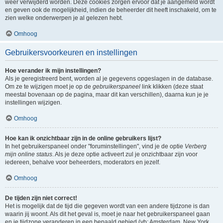
weer verwijderd worden. Deze cookies zorgen ervoor dat je aangemeld wordt
en geven ook de mogelijkheid, indien de beheerder dit heeft inschakeld, om te
zien welke onderwerpen je al gelezen hebt.
Omhoog
Gebruikersvoorkeuren en instellingen
Hoe verander ik mijn instellingen?
Als je geregistreerd bent, worden al je gegevens opgeslagen in de database.
Om ze te wijzigen moet je op de
gebruikerspaneel
link klikken (deze staat
meestal bovenaan op de pagina, maar dit kan verschillen), daarna kun je je
instellingen wijzigen.
Omhoog
Hoe kan ik onzichtbaar zijn in de online gebruikers lijst?
In het gebruikerspaneel onder "foruminstellingen", vind je de optie
Verberg
mijn online status
. Als je deze optie activeert zul je onzichtbaar zijn voor
iedereen, behalve voor beheerders, moderators en jezelf.
Omhoog
De tijden zijn niet correct!
Het is mogelijk dat de tijd die gegeven wordt van een andere tijdzone is dan
waarin jij woont. Als dit het geval is, moet je naar het gebruikerspaneel gaan
en je tijdzone veranderen in een bepaald gebied (vb: Amsterdam, New York,