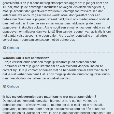
geactiveerd is en je tijdens het registratieproces opgaf dat je jonger bent dan
13 jaar, moet je de ontvangen instructies opvolgen. Als dit niet het geval is,
moet je account dan geactiveerd worden? Sommige forums vereisen dat
iedere nieuwe account geactiveerd wordt, ofwel door jezelf of door een
beheerder. Wanneer je je geregistreerd hebt, werd ook medegedeeld of dit al
dan niet nodig is. Indien je een e-mail ontvangen hebt, moet je de daarin
opgegeven instructies volgen. Als je nooit een e-mail ontvangen hebt, was het
opgegeven e-mailadres dan wel juist? Één van de redenen van activatie is om
het aantal valse accounts te doen dalen. Als je zeker bent dat je e-mailadres
correct was, neem dan contact op met de beheerder.
Omhoog
Waarom kan ik niet aanmelden?
Er zijn verschillende redenen mogelijk waarom je dit probleem hebt.
Controleer eerst of je gebruikersnaam en wachtwoord kloppen. Indien ze
correct zijn, kun je contact opnemen met de beheerder om er zeker van te zijn
dat je niet verbannen bent. Het is ook mogelijk dat de forumconfiguratie fout is,
dan moet dit door de beheerder opgelost worden.
Omhoog
Ik heb me ooit geregistreerd maar kan nu niet meer aanmelden!?
De meest voorkomende oorzaken hiervoor zijn: je gaf een verkeerde
gebruikersnaam of wachtwoord op (controleer de e-mail met je registratie
gegevens) of een beheerder heeft je account verwijderd om één of andere
reden. Indien dit laatste het geval is, heb je dan ooit een bericht geplaatst? Het