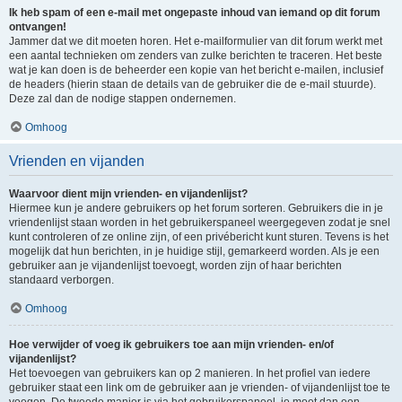
Ik heb spam of een e-mail met ongepaste inhoud van iemand op dit forum
ontvangen!
Jammer dat we dit moeten horen. Het e-mailformulier van dit forum werkt met
een aantal technieken om zenders van zulke berichten te traceren. Het beste
wat je kan doen is de beheerder een kopie van het bericht e-mailen, inclusief
de headers (hierin staan de details van de gebruiker die de e-mail stuurde).
Deze zal dan de nodige stappen ondernemen.
Omhoog
Vrienden en vijanden
Waarvoor dient mijn vrienden- en vijandenlijst?
Hiermee kun je andere gebruikers op het forum sorteren. Gebruikers die in je
vriendenlijst staan worden in het gebruikerspaneel weergegeven zodat je snel
kunt controleren of ze online zijn, of een privébericht kunt sturen. Tevens is het
mogelijk dat hun berichten, in je huidige stijl, gemarkeerd worden. Als je een
gebruiker aan je vijandenlijst toevoegt, worden zijn of haar berichten
standaard verborgen.
Omhoog
Hoe verwijder of voeg ik gebruikers toe aan mijn vrienden- en/of
vijandenlijst?
Het toevoegen van gebruikers kan op 2 manieren. In het profiel van iedere
gebruiker staat een link om de gebruiker aan je vrienden- of vijandenlijst toe te