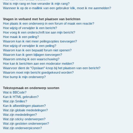
Wat is mijn rang en hoe verander ik mijn rang?
Wanneer ik op de e-maillink van een gebruiker klik, moet ik me aanmelden?
Vragen in verband met het plaatsen van berichten
Hoe plaats ik een onderwerp in een forum of maak een reactie?
Hoe wijzig of verwijder ik een bericht?
Hoe voeg ik een onderschrift toe aan mijn bericht?
Hoe maak ik een peiling?
Waarom kan ik niet meer peilingsopties toevoegen?
Hoe wijzig of verwijder ik een peiling?
Waarom kan ik een bepaald forum niet openen?
Waarom kan ik geen bijlagen toevoegen?
Waarom ontving ik een waarschuwing?
Hoe kan ik berichten aan een moderator melden?
Waarvoor dient de "Opslaan"-knop bij het plaatsen van een bericht?
Waarom moet mijn bericht goedgekeurd worden?
Hoe bump ik mijn onderwerp?
Tekstopmaak en onderwerp soorten
Wat is BBCode?
Kan ik HTML gebruiken?
Wat zijn Smilies?
Kan ik afbeeldingen plaatsen?
Wat zijn globale mededelingen?
Wat zijn mededelingen?
Wat zijn sticky onderwerpen?
Wat zijn gesloten onderwerpen?
Wat zijn onderwerpiconen?