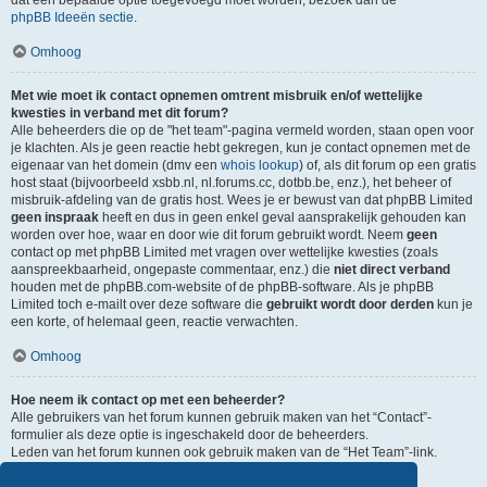
dat een bepaalde optie toegevoegd moet worden, bezoek dan de
phpBB Ideeën sectie
.
Omhoog
Met wie moet ik contact opnemen omtrent misbruik en/of wettelijke
kwesties in verband met dit forum?
Alle beheerders die op de "het team"-pagina vermeld worden, staan open voor
je klachten. Als je geen reactie hebt gekregen, kun je contact opnemen met de
eigenaar van het domein (dmv een
whois lookup
) of, als dit forum op een gratis
host staat (bijvoorbeeld xsbb.nl, nl.forums.cc, dotbb.be, enz.), het beheer of
misbruik-afdeling van de gratis host. Wees je er bewust van dat phpBB Limited
geen inspraak
heeft en dus in geen enkel geval aansprakelijk gehouden kan
worden over hoe, waar en door wie dit forum gebruikt wordt. Neem
geen
contact op met phpBB Limited met vragen over wettelijke kwesties (zoals
aanspreekbaarheid, ongepaste commentaar, enz.) die
niet direct verband
houden met de phpBB.com-website of de phpBB-software. Als je phpBB
Limited toch e-mailt over deze software die
gebruikt wordt door derden
kun je
een korte, of helemaal geen, reactie verwachten.
Omhoog
Hoe neem ik contact op met een beheerder?
Alle gebruikers van het forum kunnen gebruik maken van het “Contact”-
formulier als deze optie is ingeschakeld door de beheerders.
Leden van het forum kunnen ook gebruik maken van de “Het Team”-link.