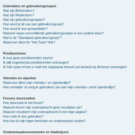
Gebruikers en gebruikersgroepen
Wat zijn Beheerders?
Wat zijn Moderators?
Wat zijn gebruikersgroepen?
Hoe word ik lid van een gebruikersgroep?
Hoe word ik een groepsleider?
Waarom staan verschillende gebruikersgroepen in een andere kleur?
Wat is de "Standaard gebruikersgroep"?
Waarvoor dient de "Het Team"-link?
Privéberichten
Ik kan geen privéberichten sturen!
Ik blijf ongewenste privéberichten ontvangen!
Ik heb spam of een e-mail met ongepaste inhoud van iemand op dit forum ontvangen!
Vrienden en vijanden
Waarvoor dient mijn vrienden- en vijandenlijst?
Hoe verwijder of voeg ik gebruikers toe aan mijn vrienden- en/of vijandenlijst?
Forums doorzoeken
Hoe doorzoek ik het forum?
Waarom levert mijn zoekopdracht geen resultaten op?
Waarom resulteert mijn zoekopdracht in een lege pagina?
Hoe zoek ik een gebruiker?
Hoe kan ik mijn eigen berichten en onderwerpen vinden?
Onderwerpabonnementen en bladwijzers