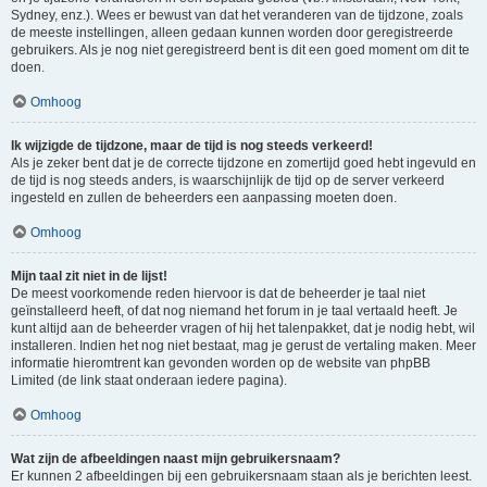
Sydney, enz.). Wees er bewust van dat het veranderen van de tijdzone, zoals
de meeste instellingen, alleen gedaan kunnen worden door geregistreerde
gebruikers. Als je nog niet geregistreerd bent is dit een goed moment om dit te
doen.
Omhoog
Ik wijzigde de tijdzone, maar de tijd is nog steeds verkeerd!
Als je zeker bent dat je de correcte tijdzone en zomertijd goed hebt ingevuld en
de tijd is nog steeds anders, is waarschijnlijk de tijd op de server verkeerd
ingesteld en zullen de beheerders een aanpassing moeten doen.
Omhoog
Mijn taal zit niet in de lijst!
De meest voorkomende reden hiervoor is dat de beheerder je taal niet
geïnstalleerd heeft, of dat nog niemand het forum in je taal vertaald heeft. Je
kunt altijd aan de beheerder vragen of hij het talenpakket, dat je nodig hebt, wil
installeren. Indien het nog niet bestaat, mag je gerust de vertaling maken. Meer
informatie hieromtrent kan gevonden worden op de website van phpBB
Limited (de link staat onderaan iedere pagina).
Omhoog
Wat zijn de afbeeldingen naast mijn gebruikersnaam?
Er kunnen 2 afbeeldingen bij een gebruikersnaam staan als je berichten leest.