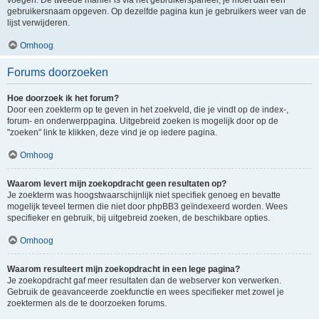
voegen. De tweede manier is via het gebruikerspaneel, je moet dan een
gebruikersnaam opgeven. Op dezelfde pagina kun je gebruikers weer van de
lijst verwijderen.
Omhoog
Forums doorzoeken
Hoe doorzoek ik het forum?
Door een zoekterm op te geven in het zoekveld, die je vindt op de index-,
forum- en onderwerppagina. Uitgebreid zoeken is mogelijk door op de
"zoeken" link te klikken, deze vind je op iedere pagina.
Omhoog
Waarom levert mijn zoekopdracht geen resultaten op?
Je zoekterm was hoogstwaarschijnlijk niet specifiek genoeg en bevatte
mogelijk teveel termen die niet door phpBB3 geïndexeerd worden. Wees
specifieker en gebruik, bij uitgebreid zoeken, de beschikbare opties.
Omhoog
Waarom resulteert mijn zoekopdracht in een lege pagina?
Je zoekopdracht gaf meer resultaten dan de webserver kon verwerken.
Gebruik de geavanceerde zoekfunctie en wees specifieker met zowel je
zoektermen als de te doorzoeken forums.