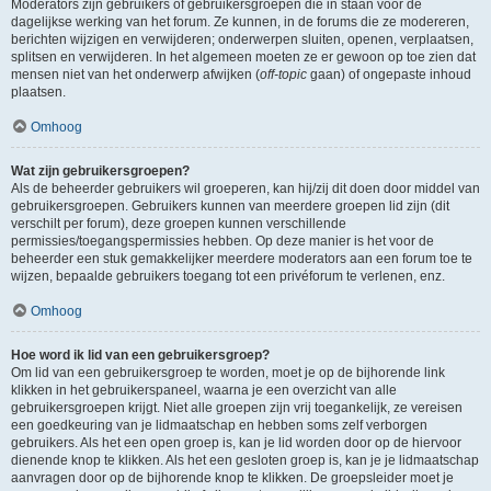
Moderators zijn gebruikers of gebruikersgroepen die in staan voor de
dagelijkse werking van het forum. Ze kunnen, in de forums die ze modereren,
berichten wijzigen en verwijderen; onderwerpen sluiten, openen, verplaatsen,
splitsen en verwijderen. In het algemeen moeten ze er gewoon op toe zien dat
mensen niet van het onderwerp afwijken (
off-topic
gaan) of ongepaste inhoud
plaatsen.
Omhoog
Wat zijn gebruikersgroepen?
Als de beheerder gebruikers wil groeperen, kan hij/zij dit doen door middel van
gebruikersgroepen. Gebruikers kunnen van meerdere groepen lid zijn (dit
verschilt per forum), deze groepen kunnen verschillende
permissies/toegangspermissies hebben. Op deze manier is het voor de
beheerder een stuk gemakkelijker meerdere moderators aan een forum toe te
wijzen, bepaalde gebruikers toegang tot een privéforum te verlenen, enz.
Omhoog
Hoe word ik lid van een gebruikersgroep?
Om lid van een gebruikersgroep te worden, moet je op de bijhorende link
klikken in het gebruikerspaneel, waarna je een overzicht van alle
gebruikersgroepen krijgt. Niet alle groepen zijn vrij toegankelijk, ze vereisen
een goedkeuring van je lidmaatschap en hebben soms zelf verborgen
gebruikers. Als het een open groep is, kan je lid worden door op de hiervoor
dienende knop te klikken. Als het een gesloten groep is, kan je je lidmaatschap
aanvragen door op de bijhorende knop te klikken. De groepsleider moet je