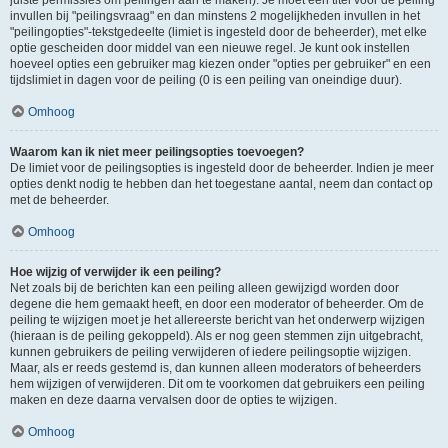
juiste permissies om peilingen aan te maken). Je moet een titel voor de peiling
invullen bij "peilingsvraag" en dan minstens 2 mogelijkheden invullen in het
"peilingopties"-tekstgedeelte (limiet is ingesteld door de beheerder), met elke
optie gescheiden door middel van een nieuwe regel. Je kunt ook instellen
hoeveel opties een gebruiker mag kiezen onder "opties per gebruiker" en een
tijdslimiet in dagen voor de peiling (0 is een peiling van oneindige duur).
Omhoog
Waarom kan ik niet meer peilingsopties toevoegen?
De limiet voor de peilingsopties is ingesteld door de beheerder. Indien je meer
opties denkt nodig te hebben dan het toegestane aantal, neem dan contact op
met de beheerder.
Omhoog
Hoe wijzig of verwijder ik een peiling?
Net zoals bij de berichten kan een peiling alleen gewijzigd worden door
degene die hem gemaakt heeft, en door een moderator of beheerder. Om de
peiling te wijzigen moet je het allereerste bericht van het onderwerp wijzigen
(hieraan is de peiling gekoppeld). Als er nog geen stemmen zijn uitgebracht,
kunnen gebruikers de peiling verwijderen of iedere peilingsoptie wijzigen.
Maar, als er reeds gestemd is, dan kunnen alleen moderators of beheerders
hem wijzigen of verwijderen. Dit om te voorkomen dat gebruikers een peiling
maken en deze daarna vervalsen door de opties te wijzigen.
Omhoog