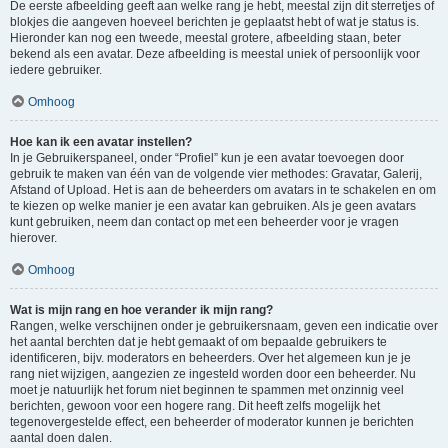
De eerste afbeelding geeft aan welke rang je hebt, meestal zijn dit sterretjes of
blokjes die aangeven hoeveel berichten je geplaatst hebt of wat je status is.
Hieronder kan nog een tweede, meestal grotere, afbeelding staan, beter
bekend als een avatar. Deze afbeelding is meestal uniek of persoonlijk voor
iedere gebruiker.
Omhoog
Hoe kan ik een avatar instellen?
In je Gebruikerspaneel, onder “Profiel” kun je een avatar toevoegen door
gebruik te maken van één van de volgende vier methodes: Gravatar, Galerij,
Afstand of Upload. Het is aan de beheerders om avatars in te schakelen en om
te kiezen op welke manier je een avatar kan gebruiken. Als je geen avatars
kunt gebruiken, neem dan contact op met een beheerder voor je vragen
hierover.
Omhoog
Wat is mijn rang en hoe verander ik mijn rang?
Rangen, welke verschijnen onder je gebruikersnaam, geven een indicatie over
het aantal berchten dat je hebt gemaakt of om bepaalde gebruikers te
identificeren, bijv. moderators en beheerders. Over het algemeen kun je je
rang niet wijzigen, aangezien ze ingesteld worden door een beheerder. Nu
moet je natuurlijk het forum niet beginnen te spammen met onzinnig veel
berichten, gewoon voor een hogere rang. Dit heeft zelfs mogelijk het
tegenovergestelde effect, een beheerder of moderator kunnen je berichten
aantal doen dalen.