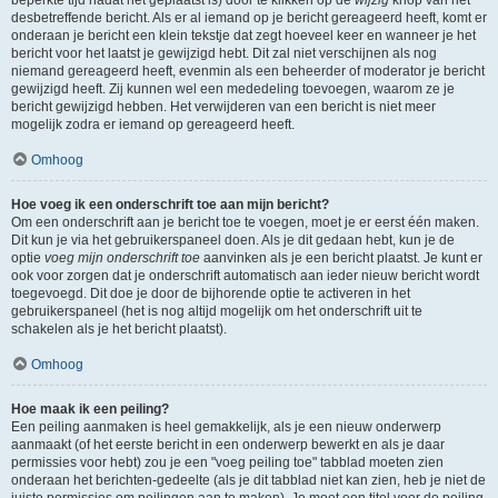
beperkte tijd nadat het geplaatst is) door te klikken op de
wijzig
knop van het
desbetreffende bericht. Als er al iemand op je bericht gereageerd heeft, komt er
onderaan je bericht een klein tekstje dat zegt hoeveel keer en wanneer je het
bericht voor het laatst je gewijzigd hebt. Dit zal niet verschijnen als nog
niemand gereageerd heeft, evenmin als een beheerder of moderator je bericht
gewijzigd heeft. Zij kunnen wel een mededeling toevoegen, waarom ze je
bericht gewijzigd hebben. Het verwijderen van een bericht is niet meer
mogelijk zodra er iemand op gereageerd heeft.
Omhoog
Hoe voeg ik een onderschrift toe aan mijn bericht?
Om een onderschrift aan je bericht toe te voegen, moet je er eerst één maken.
Dit kun je via het gebruikerspaneel doen. Als je dit gedaan hebt, kun je de
optie
voeg mijn onderschrift toe
aanvinken als je een bericht plaatst. Je kunt er
ook voor zorgen dat je onderschrift automatisch aan ieder nieuw bericht wordt
toegevoegd. Dit doe je door de bijhorende optie te activeren in het
gebruikerspaneel (het is nog altijd mogelijk om het onderschrift uit te
schakelen als je het bericht plaatst).
Omhoog
Hoe maak ik een peiling?
Een peiling aanmaken is heel gemakkelijk, als je een nieuw onderwerp
aanmaakt (of het eerste bericht in een onderwerp bewerkt en als je daar
permissies voor hebt) zou je een "voeg peiling toe" tabblad moeten zien
onderaan het berichten-gedeelte (als je dit tabblad niet kan zien, heb je niet de