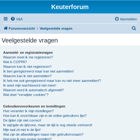
Keuterforum
V&A
Aanmelden
Z
Forumoverzicht
Veelgestelde vragen
o
Veelgestelde vragen
e
k
Aanmeld- en registratievragen
Waarom moet ik me registreren?
Wat is COPPA?
Waarom kan ik niet registreren?
Ik ben geregistreerd maar kan niet aanmelden!
Waarom kan ik niet aanmelden?
Ik heb me ooit geregistreerd maar kan nu niet meer aanmelden!?
Ik weet mijn wachtwoord niet meer!
Waarom word ik automatisch afgemeld?
Wat doet "verwijder cookies"?
Gebruikersvoorkeuren en instellingen
Hoe verander ik mijn instellingen?
Hoe kan ik onzichtbaar zijn in de online gebruikers lijst?
De tijden zijn niet correct!
Ik wijzigde de tijdzone, maar de tijd is nog steeds verkeerd!
Mijn taal zit niet in de lijst!
Wat zijn de afbeeldingen naast mijn gebruikersnaam?
Hoe kan ik een avatar instellen?