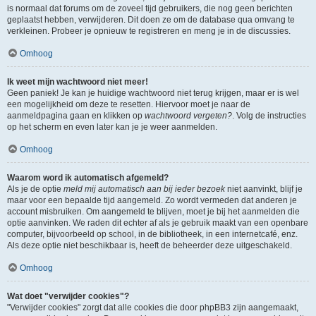
is normaal dat forums om de zoveel tijd gebruikers, die nog geen berichten
geplaatst hebben, verwijderen. Dit doen ze om de database qua omvang te
verkleinen. Probeer je opnieuw te registreren en meng je in de discussies.
Omhoog
Ik weet mijn wachtwoord niet meer!
Geen paniek! Je kan je huidige wachtwoord niet terug krijgen, maar er is wel
een mogelijkheid om deze te resetten. Hiervoor moet je naar de
aanmeldpagina gaan en klikken op
wachtwoord vergeten?
. Volg de instructies
op het scherm en even later kan je je weer aanmelden.
Omhoog
Waarom word ik automatisch afgemeld?
Als je de optie
meld mij automatisch aan bij ieder bezoek
niet aanvinkt, blijf je
maar voor een bepaalde tijd aangemeld. Zo wordt vermeden dat anderen je
account misbruiken. Om aangemeld te blijven, moet je bij het aanmelden die
optie aanvinken. We raden dit echter af als je gebruik maakt van een openbare
computer, bijvoorbeeld op school, in de bibliotheek, in een internetcafé, enz.
Als deze optie niet beschikbaar is, heeft de beheerder deze uitgeschakeld.
Omhoog
Wat doet "verwijder cookies"?
"Verwijder cookies" zorgt dat alle cookies die door phpBB3 zijn aangemaakt,