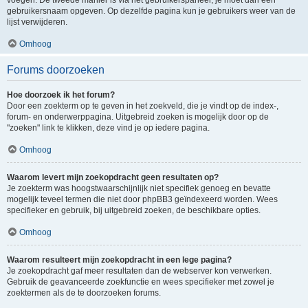
voegen. De tweede manier is via het gebruikerspaneel, je moet dan een
gebruikersnaam opgeven. Op dezelfde pagina kun je gebruikers weer van de
lijst verwijderen.
Omhoog
Forums doorzoeken
Hoe doorzoek ik het forum?
Door een zoekterm op te geven in het zoekveld, die je vindt op de index-,
forum- en onderwerppagina. Uitgebreid zoeken is mogelijk door op de
"zoeken" link te klikken, deze vind je op iedere pagina.
Omhoog
Waarom levert mijn zoekopdracht geen resultaten op?
Je zoekterm was hoogstwaarschijnlijk niet specifiek genoeg en bevatte
mogelijk teveel termen die niet door phpBB3 geïndexeerd worden. Wees
specifieker en gebruik, bij uitgebreid zoeken, de beschikbare opties.
Omhoog
Waarom resulteert mijn zoekopdracht in een lege pagina?
Je zoekopdracht gaf meer resultaten dan de webserver kon verwerken.
Gebruik de geavanceerde zoekfunctie en wees specifieker met zowel je
zoektermen als de te doorzoeken forums.