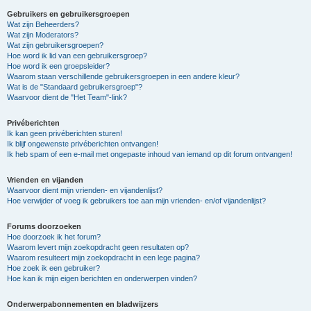
Gebruikers en gebruikersgroepen
Wat zijn Beheerders?
Wat zijn Moderators?
Wat zijn gebruikersgroepen?
Hoe word ik lid van een gebruikersgroep?
Hoe word ik een groepsleider?
Waarom staan verschillende gebruikersgroepen in een andere kleur?
Wat is de "Standaard gebruikersgroep"?
Waarvoor dient de "Het Team"-link?
Privéberichten
Ik kan geen privéberichten sturen!
Ik blijf ongewenste privéberichten ontvangen!
Ik heb spam of een e-mail met ongepaste inhoud van iemand op dit forum ontvangen!
Vrienden en vijanden
Waarvoor dient mijn vrienden- en vijandenlijst?
Hoe verwijder of voeg ik gebruikers toe aan mijn vrienden- en/of vijandenlijst?
Forums doorzoeken
Hoe doorzoek ik het forum?
Waarom levert mijn zoekopdracht geen resultaten op?
Waarom resulteert mijn zoekopdracht in een lege pagina?
Hoe zoek ik een gebruiker?
Hoe kan ik mijn eigen berichten en onderwerpen vinden?
Onderwerpabonnementen en bladwijzers