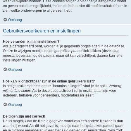
weer verwijderd worden. Deze cookies zorgen ervoor dat je aangemeld wordt
en geven ook de mogelijkheid, indien de beheerder dit heeft inschakeld, om te
zien welke onderwerpen je al gelezen hebt.
Omhoog
Gebruikersvoorkeuren en instellingen
Hoe verander ik mijn instellingen?
Als je geregistreerd bent, worden al je gegevens opgeslagen in de database.
Om ze te wijzigen moet je op de
gebruikerspaneel
link klikken (deze staat
meestal bovenaan op de pagina, maar dit kan verschillen), daarna kun je je
instellingen wijzigen.
Omhoog
Hoe kan ik onzichtbaar zijn in de online gebruikers lijst?
In het gebruikerspaneel onder "foruminstellingen", vind je de optie
Verberg
mijn online status
. Als je deze optie activeert zul je onzichtbaar zijn voor
iedereen, behalve voor beheerders, moderators en jezelf.
Omhoog
De tijden zijn niet correct!
Het is mogelijk dat de tijd die gegeven wordt van een andere tijdzone is dan
waarin jij woont. Als dit het geval is, moet je naar het gebruikerspaneel gaan
en je tijdzone veranderen in een bepaald gebied (vb: Amsterdam, New York,