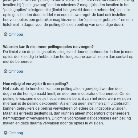
juiste permissies om peilingen aan te maken). Je moet een titel voor de peiling
invullen bij "peilingsvraag" en dan minstens 2 mogelijkheden invullen in het
"peilingopties"-tekstgedeelte (limiet is ingesteld door de beheerder), met elke
optie gescheiden door middel van een nieuwe regel. Je kunt ook instellen
hoeveel opties een gebruiker mag kiezen onder "opties per gebruiker" en een
tijdslimiet in dagen voor de peiling (0 is een peiling van oneindige duur).
Omhoog
Waarom kan ik niet meer peilingsopties toevoegen?
De limiet voor de peilingsopties is ingesteld door de beheerder. Indien je meer
opties denkt nodig te hebben dan het toegestane aantal, neem dan contact op
met de beheerder.
Omhoog
Hoe wijzig of verwijder ik een peiling?
Net zoals bij de berichten kan een peiling alleen gewijzigd worden door
degene die hem gemaakt heeft, en door een moderator of beheerder. Om de
peiling te wijzigen moet je het allereerste bericht van het onderwerp wijzigen
(hieraan is de peiling gekoppeld). Als er nog geen stemmen zijn uitgebracht,
kunnen gebruikers de peiling verwijderen of iedere peilingsoptie wijzigen.
Maar, als er reeds gestemd is, dan kunnen alleen moderators of beheerders
hem wijzigen of verwijderen. Dit om te voorkomen dat gebruikers een peiling
maken en deze daarna vervalsen door de opties te wijzigen.
Omhoog