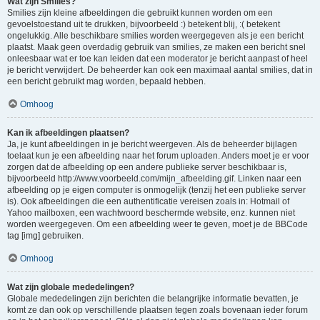
Wat zijn Smilies?
Smilies zijn kleine afbeeldingen die gebruikt kunnen worden om een
gevoelstoestand uit te drukken, bijvoorbeeld :) betekent blij, :( betekent
ongelukkig. Alle beschikbare smilies worden weergegeven als je een bericht
plaatst. Maak geen overdadig gebruik van smilies, ze maken een bericht snel
onleesbaar wat er toe kan leiden dat een moderator je bericht aanpast of heel
je bericht verwijdert. De beheerder kan ook een maximaal aantal smilies, dat in
een bericht gebruikt mag worden, bepaald hebben.
Omhoog
Kan ik afbeeldingen plaatsen?
Ja, je kunt afbeeldingen in je bericht weergeven. Als de beheerder bijlagen
toelaat kun je een afbeelding naar het forum uploaden. Anders moet je er voor
zorgen dat de afbeelding op een andere publieke server beschikbaar is,
bijvoorbeeld http://www.voorbeeld.com/mijn_afbeelding.gif. Linken naar een
afbeelding op je eigen computer is onmogelijk (tenzij het een publieke server
is). Ook afbeeldingen die een authentificatie vereisen zoals in: Hotmail of
Yahoo mailboxen, een wachtwoord beschermde website, enz. kunnen niet
worden weergegeven. Om een afbeelding weer te geven, moet je de BBCode
tag [img] gebruiken.
Omhoog
Wat zijn globale mededelingen?
Globale mededelingen zijn berichten die belangrijke informatie bevatten, je
komt ze dan ook op verschillende plaatsen tegen zoals bovenaan ieder forum