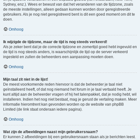
Sydney, enz.). Wees er bewust van dat het veranderen van de tijdzone, zoals
de meeste instellingen, alleen gedaan kunnen worden door geregistreerde
gebruikers. Als je nog niet geregistreerd bent is dit een goed moment om dit te
doen.
Omhoog
Ik wijzigde de tijdzone, maar de tijd is nog steeds verkeerd!
Als je zeker bent dat je de correcte tijdzone en zomertijd goed hebt ingevuld en
de tijd is nog steeds anders, is waarschijnlijk de tijd op de server verkeerd
ingesteld en zullen de beheerders een aanpassing moeten doen.
Omhoog
Mijn taal zit niet in de lijst!
De meest voorkomende reden hiervoor is dat de beheerder je taal niet
geïnstalleerd heeft, of dat nog niemand het forum in je taal vertaald heeft. Je
kunt altijd aan de beheerder vragen of hij het talenpakket, dat je nodig hebt, wil
installeren. Indien het nog niet bestaat, mag je gerust de vertaling maken. Meer
informatie hieromtrent kan gevonden worden op de website van phpBB
Limited (de link staat onderaan iedere pagina).
Omhoog
Wat zijn de afbeeldingen naast mijn gebruikersnaam?
Er kunnen 2 afbeeldingen bij een gebruikersnaam staan als je berichten leest.