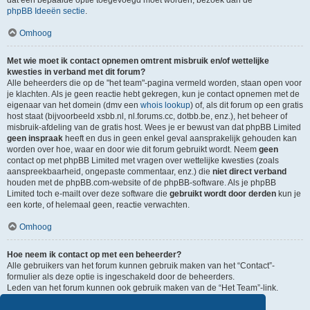
dat een bepaalde optie toegevoegd moet worden, bezoek dan de
phpBB Ideeën sectie
.
Omhoog
Met wie moet ik contact opnemen omtrent misbruik en/of wettelijke
kwesties in verband met dit forum?
Alle beheerders die op de "het team"-pagina vermeld worden, staan open voor
je klachten. Als je geen reactie hebt gekregen, kun je contact opnemen met de
eigenaar van het domein (dmv een
whois lookup
) of, als dit forum op een gratis
host staat (bijvoorbeeld xsbb.nl, nl.forums.cc, dotbb.be, enz.), het beheer of
misbruik-afdeling van de gratis host. Wees je er bewust van dat phpBB Limited
geen inspraak
heeft en dus in geen enkel geval aansprakelijk gehouden kan
worden over hoe, waar en door wie dit forum gebruikt wordt. Neem
geen
contact op met phpBB Limited met vragen over wettelijke kwesties (zoals
aanspreekbaarheid, ongepaste commentaar, enz.) die
niet direct verband
houden met de phpBB.com-website of de phpBB-software. Als je phpBB
Limited toch e-mailt over deze software die
gebruikt wordt door derden
kun je
een korte, of helemaal geen, reactie verwachten.
Omhoog
Hoe neem ik contact op met een beheerder?
Alle gebruikers van het forum kunnen gebruik maken van het “Contact”-
formulier als deze optie is ingeschakeld door de beheerders.
Leden van het forum kunnen ook gebruik maken van de “Het Team”-link.