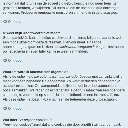
is normaal dat forums om de zoveel tijd gebruikers, die nog geen berichten
geplaatst hebben, verwijderen. Dit doen ze om de database qua omvang te
verkleinen. Probeer je opnieuw te registreren en meng je in de discussies.
Omhoog
Ik weet mijn wachtwoord niet meer!
Geen paniek! Je kan je huidige wachtwoord niet terug krijgen, maar er is wel
een mogelijkheid om deze te resetten. Hiervoor moet je naar de
aanmeldpagina gaan en klikken op
wachtwoord vergeten?
. Volg de instructies
op het scherm en even later kan je je weer aanmelden.
Omhoog
Waarom word ik automatisch afgemeld?
Als je de optie
meld mij automatisch aan bij ieder bezoek
niet aanvinkt, blijf je
maar voor een bepaalde tijd aangemeld. Zo wordt vermeden dat anderen je
account misbruiken. Om aangemeld te blijven, moet je bij het aanmelden die
optie aanvinken. We raden dit echter af als je gebruik maakt van een openbare
computer, bijvoorbeeld op school, in de bibliotheek, in een internetcafé, enz.
Als deze optie niet beschikbaar is, heeft de beheerder deze uitgeschakeld.
Omhoog
Wat doet "verwijder cookies"?
"Verwijder cookies" zorgt dat alle cookies die door phpBB3 zijn aangemaakt,