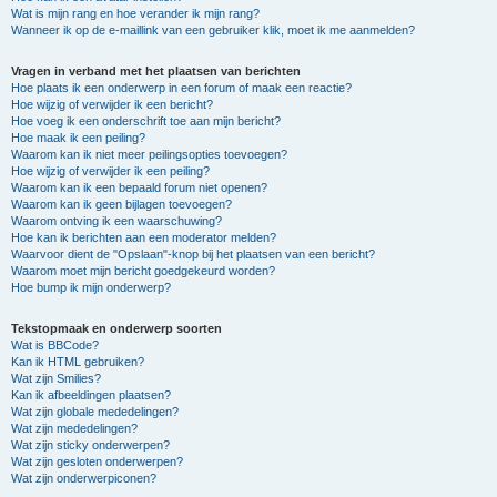
Wat is mijn rang en hoe verander ik mijn rang?
Wanneer ik op de e-maillink van een gebruiker klik, moet ik me aanmelden?
Vragen in verband met het plaatsen van berichten
Hoe plaats ik een onderwerp in een forum of maak een reactie?
Hoe wijzig of verwijder ik een bericht?
Hoe voeg ik een onderschrift toe aan mijn bericht?
Hoe maak ik een peiling?
Waarom kan ik niet meer peilingsopties toevoegen?
Hoe wijzig of verwijder ik een peiling?
Waarom kan ik een bepaald forum niet openen?
Waarom kan ik geen bijlagen toevoegen?
Waarom ontving ik een waarschuwing?
Hoe kan ik berichten aan een moderator melden?
Waarvoor dient de "Opslaan"-knop bij het plaatsen van een bericht?
Waarom moet mijn bericht goedgekeurd worden?
Hoe bump ik mijn onderwerp?
Tekstopmaak en onderwerp soorten
Wat is BBCode?
Kan ik HTML gebruiken?
Wat zijn Smilies?
Kan ik afbeeldingen plaatsen?
Wat zijn globale mededelingen?
Wat zijn mededelingen?
Wat zijn sticky onderwerpen?
Wat zijn gesloten onderwerpen?
Wat zijn onderwerpiconen?