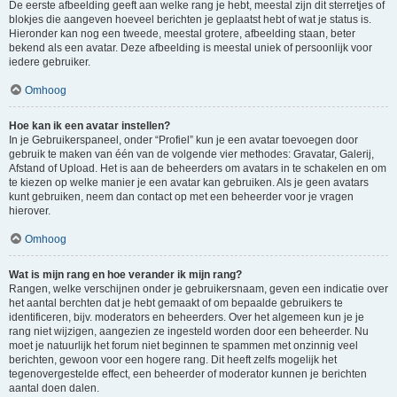
De eerste afbeelding geeft aan welke rang je hebt, meestal zijn dit sterretjes of
blokjes die aangeven hoeveel berichten je geplaatst hebt of wat je status is.
Hieronder kan nog een tweede, meestal grotere, afbeelding staan, beter
bekend als een avatar. Deze afbeelding is meestal uniek of persoonlijk voor
iedere gebruiker.
Omhoog
Hoe kan ik een avatar instellen?
In je Gebruikerspaneel, onder “Profiel” kun je een avatar toevoegen door
gebruik te maken van één van de volgende vier methodes: Gravatar, Galerij,
Afstand of Upload. Het is aan de beheerders om avatars in te schakelen en om
te kiezen op welke manier je een avatar kan gebruiken. Als je geen avatars
kunt gebruiken, neem dan contact op met een beheerder voor je vragen
hierover.
Omhoog
Wat is mijn rang en hoe verander ik mijn rang?
Rangen, welke verschijnen onder je gebruikersnaam, geven een indicatie over
het aantal berchten dat je hebt gemaakt of om bepaalde gebruikers te
identificeren, bijv. moderators en beheerders. Over het algemeen kun je je
rang niet wijzigen, aangezien ze ingesteld worden door een beheerder. Nu
moet je natuurlijk het forum niet beginnen te spammen met onzinnig veel
berichten, gewoon voor een hogere rang. Dit heeft zelfs mogelijk het
tegenovergestelde effect, een beheerder of moderator kunnen je berichten
aantal doen dalen.