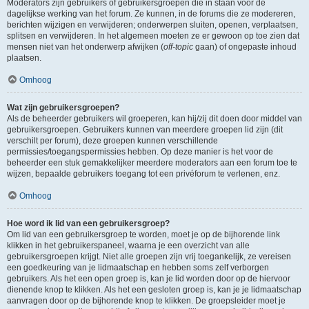
Moderators zijn gebruikers of gebruikersgroepen die in staan voor de
dagelijkse werking van het forum. Ze kunnen, in de forums die ze modereren,
berichten wijzigen en verwijderen; onderwerpen sluiten, openen, verplaatsen,
splitsen en verwijderen. In het algemeen moeten ze er gewoon op toe zien dat
mensen niet van het onderwerp afwijken (
off-topic
gaan) of ongepaste inhoud
plaatsen.
Omhoog
Wat zijn gebruikersgroepen?
Als de beheerder gebruikers wil groeperen, kan hij/zij dit doen door middel van
gebruikersgroepen. Gebruikers kunnen van meerdere groepen lid zijn (dit
verschilt per forum), deze groepen kunnen verschillende
permissies/toegangspermissies hebben. Op deze manier is het voor de
beheerder een stuk gemakkelijker meerdere moderators aan een forum toe te
wijzen, bepaalde gebruikers toegang tot een privéforum te verlenen, enz.
Omhoog
Hoe word ik lid van een gebruikersgroep?
Om lid van een gebruikersgroep te worden, moet je op de bijhorende link
klikken in het gebruikerspaneel, waarna je een overzicht van alle
gebruikersgroepen krijgt. Niet alle groepen zijn vrij toegankelijk, ze vereisen
een goedkeuring van je lidmaatschap en hebben soms zelf verborgen
gebruikers. Als het een open groep is, kan je lid worden door op de hiervoor
dienende knop te klikken. Als het een gesloten groep is, kan je je lidmaatschap
aanvragen door op de bijhorende knop te klikken. De groepsleider moet je