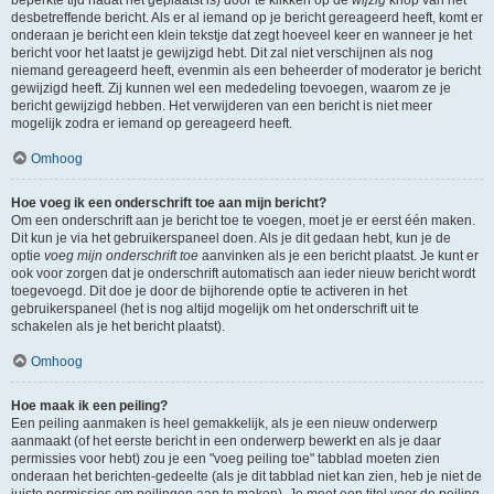
beperkte tijd nadat het geplaatst is) door te klikken op de
wijzig
knop van het
desbetreffende bericht. Als er al iemand op je bericht gereageerd heeft, komt er
onderaan je bericht een klein tekstje dat zegt hoeveel keer en wanneer je het
bericht voor het laatst je gewijzigd hebt. Dit zal niet verschijnen als nog
niemand gereageerd heeft, evenmin als een beheerder of moderator je bericht
gewijzigd heeft. Zij kunnen wel een mededeling toevoegen, waarom ze je
bericht gewijzigd hebben. Het verwijderen van een bericht is niet meer
mogelijk zodra er iemand op gereageerd heeft.
Omhoog
Hoe voeg ik een onderschrift toe aan mijn bericht?
Om een onderschrift aan je bericht toe te voegen, moet je er eerst één maken.
Dit kun je via het gebruikerspaneel doen. Als je dit gedaan hebt, kun je de
optie
voeg mijn onderschrift toe
aanvinken als je een bericht plaatst. Je kunt er
ook voor zorgen dat je onderschrift automatisch aan ieder nieuw bericht wordt
toegevoegd. Dit doe je door de bijhorende optie te activeren in het
gebruikerspaneel (het is nog altijd mogelijk om het onderschrift uit te
schakelen als je het bericht plaatst).
Omhoog
Hoe maak ik een peiling?
Een peiling aanmaken is heel gemakkelijk, als je een nieuw onderwerp
aanmaakt (of het eerste bericht in een onderwerp bewerkt en als je daar
permissies voor hebt) zou je een "voeg peiling toe" tabblad moeten zien
onderaan het berichten-gedeelte (als je dit tabblad niet kan zien, heb je niet de