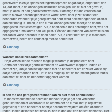
geactiveerd is en je tijdens het registratieproces opgaf dat je jonger bent dan
13 jaar, moet je de ontvangen instructies opvolgen. Als dit niet het geval is,
moet je account dan geactiveerd worden? Sommige forums vereisen dat
iedere nieuwe account geactiveerd wordt, ofwel door jezelf of door een
beheerder. Wanneer je je geregistreerd hebt, werd ook medegedeeld of dit al
dan niet nodig is. Indien je een e-mail ontvangen hebt, moet je de daarin
opgegeven instructies volgen. Als je nooit een e-mail ontvangen hebt, was het
opgegeven e-mailadres dan wel juist? Één van de redenen van activatie is om
het aantal valse accounts te doen dalen. Als je zeker bent dat je e-mailadres
correct was, neem dan contact op met de beheerder.
Omhoog
Waarom kan ik niet aanmelden?
Er zijn verschillende redenen mogelijk waarom je dit probleem hebt.
Controleer eerst of je gebruikersnaam en wachtwoord kloppen. Indien ze
correct zijn, kun je contact opnemen met de beheerder om er zeker van te zijn
dat je niet verbannen bent. Het is ook mogelijk dat de forumconfiguratie fout is,
dan moet dit door de beheerder opgelost worden.
Omhoog
Ik heb me ooit geregistreerd maar kan nu niet meer aanmelden!?
De meest voorkomende oorzaken hiervoor zijn: je gaf een verkeerde
gebruikersnaam of wachtwoord op (controleer de e-mail met je registratie
gegevens) of een beheerder heeft je account verwijderd om één of andere
reden. Indien dit laatste het geval is, heb je dan ooit een bericht geplaatst? Het