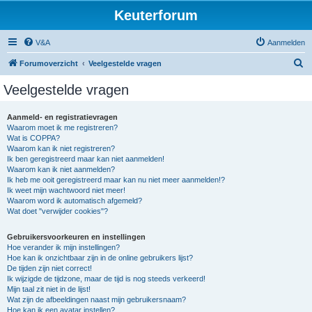
Keuterforum
V&A
Aanmelden
Z
Forumoverzicht
Veelgestelde vragen
o
Veelgestelde vragen
e
k
Aanmeld- en registratievragen
Waarom moet ik me registreren?
Wat is COPPA?
Waarom kan ik niet registreren?
Ik ben geregistreerd maar kan niet aanmelden!
Waarom kan ik niet aanmelden?
Ik heb me ooit geregistreerd maar kan nu niet meer aanmelden!?
Ik weet mijn wachtwoord niet meer!
Waarom word ik automatisch afgemeld?
Wat doet "verwijder cookies"?
Gebruikersvoorkeuren en instellingen
Hoe verander ik mijn instellingen?
Hoe kan ik onzichtbaar zijn in de online gebruikers lijst?
De tijden zijn niet correct!
Ik wijzigde de tijdzone, maar de tijd is nog steeds verkeerd!
Mijn taal zit niet in de lijst!
Wat zijn de afbeeldingen naast mijn gebruikersnaam?
Hoe kan ik een avatar instellen?