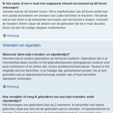
Ik heb spam of een e-mail met ongepaste inhoud van iemand op dit forum
ontvangen!
Jammer dat we dit moeten horen. Het e-mailformulier van dit forum werkt met
een aantal technieken om zenders van zulke berichten te traceren. Het beste
wat je kan doen is de beheerder een kopie van het bericht e-mailen, inclusief
de headers (hierin staan de details van de gebruiker die de e-mail stuurde).
Deze zal dan de nodige stappen ondernemen.
Omhoog
Vrienden en vijanden
Waarvoor dient mijn vrienden- en vijandenlijst?
Hiermee kun je andere gebruikers op het forum sorteren. Gebruikers die in je
vriendenlijst staan worden in het gebruikerspaneel weergegeven zodat je snel
kunt controleren of ze online zijn, of een privébericht kunt sturen. Tevens is het
mogelijk dat hun berichten, in je huidige stijl, gemarkeerd worden. Als je een
gebruiker aan je vijandenlijst toevoegt, worden zijn of haar berichten
standaard verborgen.
Omhoog
Hoe verwijder of voeg ik gebruikers toe aan mijn vrienden- en/of
vijandenlijst?
Het toevoegen van gebruikers kan op 2 manieren. In het profiel van iedere
gebruiker staat een link om de gebruiker aan je vrienden- of vijandenlijst toe te