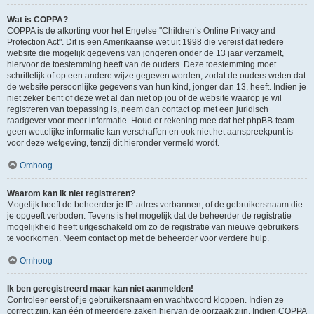
Wat is COPPA?
COPPA is de afkorting voor het Engelse "Children’s Online Privacy and
Protection Act". Dit is een Amerikaanse wet uit 1998 die vereist dat iedere
website die mogelijk gegevens van jongeren onder de 13 jaar verzamelt,
hiervoor de toestemming heeft van de ouders. Deze toestemming moet
schriftelijk of op een andere wijze gegeven worden, zodat de ouders weten dat
de website persoonlijke gegevens van hun kind, jonger dan 13, heeft. Indien je
niet zeker bent of deze wet al dan niet op jou of de website waarop je wil
registreren van toepassing is, neem dan contact op met een juridisch
raadgever voor meer informatie. Houd er rekening mee dat het phpBB-team
geen wettelijke informatie kan verschaffen en ook niet het aanspreekpunt is
voor deze wetgeving, tenzij dit hieronder vermeld wordt.
Omhoog
Waarom kan ik niet registreren?
Mogelijk heeft de beheerder je IP-adres verbannen, of de gebruikersnaam die
je opgeeft verboden. Tevens is het mogelijk dat de beheerder de registratie
mogelijkheid heeft uitgeschakeld om zo de registratie van nieuwe gebruikers
te voorkomen. Neem contact op met de beheerder voor verdere hulp.
Omhoog
Ik ben geregistreerd maar kan niet aanmelden!
Controleer eerst of je gebruikersnaam en wachtwoord kloppen. Indien ze
correct zijn, kan één of meerdere zaken hiervan de oorzaak zijn. Indien COPPA