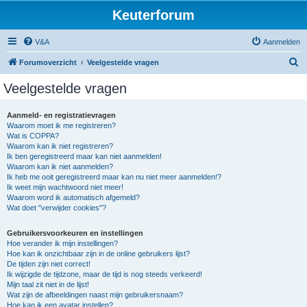
Keuterforum
V&A
Aanmelden
Z
Forumoverzicht
Veelgestelde vragen
o
Veelgestelde vragen
e
k
Aanmeld- en registratievragen
Waarom moet ik me registreren?
Wat is COPPA?
Waarom kan ik niet registreren?
Ik ben geregistreerd maar kan niet aanmelden!
Waarom kan ik niet aanmelden?
Ik heb me ooit geregistreerd maar kan nu niet meer aanmelden!?
Ik weet mijn wachtwoord niet meer!
Waarom word ik automatisch afgemeld?
Wat doet "verwijder cookies"?
Gebruikersvoorkeuren en instellingen
Hoe verander ik mijn instellingen?
Hoe kan ik onzichtbaar zijn in de online gebruikers lijst?
De tijden zijn niet correct!
Ik wijzigde de tijdzone, maar de tijd is nog steeds verkeerd!
Mijn taal zit niet in de lijst!
Wat zijn de afbeeldingen naast mijn gebruikersnaam?
Hoe kan ik een avatar instellen?