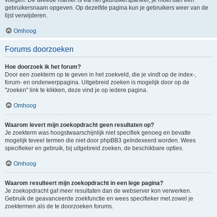
voegen. De tweede manier is via het gebruikerspaneel, je moet dan een
gebruikersnaam opgeven. Op dezelfde pagina kun je gebruikers weer van de
lijst verwijderen.
Omhoog
Forums doorzoeken
Hoe doorzoek ik het forum?
Door een zoekterm op te geven in het zoekveld, die je vindt op de index-,
forum- en onderwerppagina. Uitgebreid zoeken is mogelijk door op de
"zoeken" link te klikken, deze vind je op iedere pagina.
Omhoog
Waarom levert mijn zoekopdracht geen resultaten op?
Je zoekterm was hoogstwaarschijnlijk niet specifiek genoeg en bevatte
mogelijk teveel termen die niet door phpBB3 geïndexeerd worden. Wees
specifieker en gebruik, bij uitgebreid zoeken, de beschikbare opties.
Omhoog
Waarom resulteert mijn zoekopdracht in een lege pagina?
Je zoekopdracht gaf meer resultaten dan de webserver kon verwerken.
Gebruik de geavanceerde zoekfunctie en wees specifieker met zowel je
zoektermen als de te doorzoeken forums.