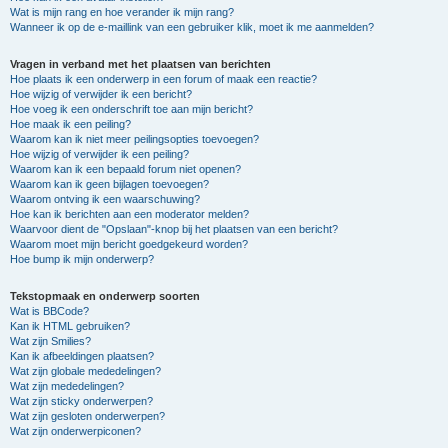
Wat is mijn rang en hoe verander ik mijn rang?
Wanneer ik op de e-maillink van een gebruiker klik, moet ik me aanmelden?
Vragen in verband met het plaatsen van berichten
Hoe plaats ik een onderwerp in een forum of maak een reactie?
Hoe wijzig of verwijder ik een bericht?
Hoe voeg ik een onderschrift toe aan mijn bericht?
Hoe maak ik een peiling?
Waarom kan ik niet meer peilingsopties toevoegen?
Hoe wijzig of verwijder ik een peiling?
Waarom kan ik een bepaald forum niet openen?
Waarom kan ik geen bijlagen toevoegen?
Waarom ontving ik een waarschuwing?
Hoe kan ik berichten aan een moderator melden?
Waarvoor dient de "Opslaan"-knop bij het plaatsen van een bericht?
Waarom moet mijn bericht goedgekeurd worden?
Hoe bump ik mijn onderwerp?
Tekstopmaak en onderwerp soorten
Wat is BBCode?
Kan ik HTML gebruiken?
Wat zijn Smilies?
Kan ik afbeeldingen plaatsen?
Wat zijn globale mededelingen?
Wat zijn mededelingen?
Wat zijn sticky onderwerpen?
Wat zijn gesloten onderwerpen?
Wat zijn onderwerpiconen?