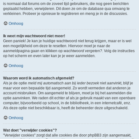
is normaal dat forums om de zoveel tijd gebruikers, die nog geen berichten
geplaatst hebben, verwijderen. Dit doen ze om de database qua omvang te
verkleinen. Probeer je opnieuw te registreren en meng je in de discussies.
Omhoog
Ik weet mijn wachtwoord niet meer!
Geen paniek! Je kan je huidige wachtwoord niet terug krijgen, maar er is wel
een mogelijkheid om deze te resetten. Hiervoor moet je naar de
aanmeldpagina gaan en klikken op
wachtwoord vergeten?
. Volg de instructies
op het scherm en even later kan je je weer aanmelden.
Omhoog
Waarom word ik automatisch afgemeld?
Als je de optie
meld mij automatisch aan bij ieder bezoek
niet aanvinkt, blijf je
maar voor een bepaalde tijd aangemeld. Zo wordt vermeden dat anderen je
account misbruiken. Om aangemeld te blijven, moet je bij het aanmelden die
optie aanvinken. We raden dit echter af als je gebruik maakt van een openbare
computer, bijvoorbeeld op school, in de bibliotheek, in een internetcafé, enz.
Als deze optie niet beschikbaar is, heeft de beheerder deze uitgeschakeld.
Omhoog
Wat doet "verwijder cookies"?
"Verwijder cookies" zorgt dat alle cookies die door phpBB3 zijn aangemaakt,