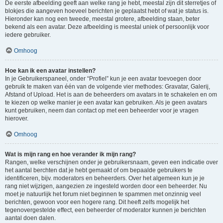
De eerste afbeelding geeft aan welke rang je hebt, meestal zijn dit sterretjes of
blokjes die aangeven hoeveel berichten je geplaatst hebt of wat je status is.
Hieronder kan nog een tweede, meestal grotere, afbeelding staan, beter
bekend als een avatar. Deze afbeelding is meestal uniek of persoonlijk voor
iedere gebruiker.
Omhoog
Hoe kan ik een avatar instellen?
In je Gebruikerspaneel, onder “Profiel” kun je een avatar toevoegen door
gebruik te maken van één van de volgende vier methodes: Gravatar, Galerij,
Afstand of Upload. Het is aan de beheerders om avatars in te schakelen en om
te kiezen op welke manier je een avatar kan gebruiken. Als je geen avatars
kunt gebruiken, neem dan contact op met een beheerder voor je vragen
hierover.
Omhoog
Wat is mijn rang en hoe verander ik mijn rang?
Rangen, welke verschijnen onder je gebruikersnaam, geven een indicatie over
het aantal berchten dat je hebt gemaakt of om bepaalde gebruikers te
identificeren, bijv. moderators en beheerders. Over het algemeen kun je je
rang niet wijzigen, aangezien ze ingesteld worden door een beheerder. Nu
moet je natuurlijk het forum niet beginnen te spammen met onzinnig veel
berichten, gewoon voor een hogere rang. Dit heeft zelfs mogelijk het
tegenovergestelde effect, een beheerder of moderator kunnen je berichten
aantal doen dalen.