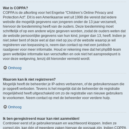
Wat is COPPA?
COPPA is de afkorting voor het Engelse "Children’s Online Privacy and
Protection Act". Dit is een Amerikaanse wet uit 1998 die vereist dat iedere
website die mogelijk gegevens van jongeren onder de 13 jaar verzamelt,
hiervoor de toestemming heeft van de ouders. Deze toestemming moet
schriftelijk of op een andere wijze gegeven worden, zodat de ouders weten dat
de website persoonlijke gegevens van hun kind, jonger dan 13, heeft. Indien je
niet zeker bent of deze wet al dan niet op jou of de website waarop je wil
registreren van toepassing is, neem dan contact op met een juridisch
raadgever voor meer informatie. Houd er rekening mee dat het phpBB-team
geen wettelijke informatie kan verschaffen en ook niet het aanspreekpunt is
voor deze wetgeving, tenzij dit hieronder vermeld wordt.
Omhoog
Waarom kan ik niet registreren?
Mogelijk heeft de beheerder je IP-adres verbannen, of de gebruikersnaam die
je opgeeft verboden. Tevens is het mogelijk dat de beheerder de registratie
mogelijkheid heeft uitgeschakeld om zo de registratie van nieuwe gebruikers
te voorkomen. Neem contact op met de beheerder voor verdere hulp.
Omhoog
Ik ben geregistreerd maar kan niet aanmelden!
Controleer eerst of je gebruikersnaam en wachtwoord kloppen. Indien ze
correct zijn, kan één of meerdere zaken hiervan de oorzaak zijn. Indien COPPA