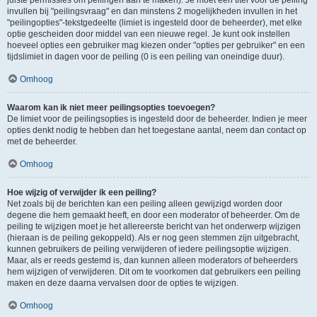
juiste permissies om peilingen aan te maken). Je moet een titel voor de peiling
invullen bij "peilingsvraag" en dan minstens 2 mogelijkheden invullen in het
"peilingopties"-tekstgedeelte (limiet is ingesteld door de beheerder), met elke
optie gescheiden door middel van een nieuwe regel. Je kunt ook instellen
hoeveel opties een gebruiker mag kiezen onder "opties per gebruiker" en een
tijdslimiet in dagen voor de peiling (0 is een peiling van oneindige duur).
Omhoog
Waarom kan ik niet meer peilingsopties toevoegen?
De limiet voor de peilingsopties is ingesteld door de beheerder. Indien je meer
opties denkt nodig te hebben dan het toegestane aantal, neem dan contact op
met de beheerder.
Omhoog
Hoe wijzig of verwijder ik een peiling?
Net zoals bij de berichten kan een peiling alleen gewijzigd worden door
degene die hem gemaakt heeft, en door een moderator of beheerder. Om de
peiling te wijzigen moet je het allereerste bericht van het onderwerp wijzigen
(hieraan is de peiling gekoppeld). Als er nog geen stemmen zijn uitgebracht,
kunnen gebruikers de peiling verwijderen of iedere peilingsoptie wijzigen.
Maar, als er reeds gestemd is, dan kunnen alleen moderators of beheerders
hem wijzigen of verwijderen. Dit om te voorkomen dat gebruikers een peiling
maken en deze daarna vervalsen door de opties te wijzigen.
Omhoog