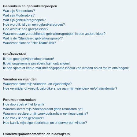
Gebruikers en gebruikersgroepen
Wat zijn Beheerders?
Wat zijn Moderators?
Wat zijn gebruikersgroepen?
Hoe word ik lid van een gebruikersgroep?
Hoe word ik een groepsleider?
Waarom staan verschillende gebruikersgroepen in een andere kleur?
Wat is de "Standaard gebruikersgroep"?
Waarvoor dient de "Het Team"-link?
Privéberichten
Ik kan geen privéberichten sturen!
Ik blijf ongewenste privéberichten ontvangen!
Ik heb spam of een e-mail met ongepaste inhoud van iemand op dit forum ontvangen!
Vrienden en vijanden
Waarvoor dient mijn vrienden- en vijandenlijst?
Hoe verwijder of voeg ik gebruikers toe aan mijn vrienden- en/of vijandenlijst?
Forums doorzoeken
Hoe doorzoek ik het forum?
Waarom levert mijn zoekopdracht geen resultaten op?
Waarom resulteert mijn zoekopdracht in een lege pagina?
Hoe zoek ik een gebruiker?
Hoe kan ik mijn eigen berichten en onderwerpen vinden?
Onderwerpabonnementen en bladwijzers