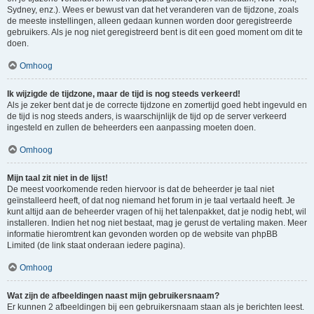
Sydney, enz.). Wees er bewust van dat het veranderen van de tijdzone, zoals
de meeste instellingen, alleen gedaan kunnen worden door geregistreerde
gebruikers. Als je nog niet geregistreerd bent is dit een goed moment om dit te
doen.
Omhoog
Ik wijzigde de tijdzone, maar de tijd is nog steeds verkeerd!
Als je zeker bent dat je de correcte tijdzone en zomertijd goed hebt ingevuld en
de tijd is nog steeds anders, is waarschijnlijk de tijd op de server verkeerd
ingesteld en zullen de beheerders een aanpassing moeten doen.
Omhoog
Mijn taal zit niet in de lijst!
De meest voorkomende reden hiervoor is dat de beheerder je taal niet
geïnstalleerd heeft, of dat nog niemand het forum in je taal vertaald heeft. Je
kunt altijd aan de beheerder vragen of hij het talenpakket, dat je nodig hebt, wil
installeren. Indien het nog niet bestaat, mag je gerust de vertaling maken. Meer
informatie hieromtrent kan gevonden worden op de website van phpBB
Limited (de link staat onderaan iedere pagina).
Omhoog
Wat zijn de afbeeldingen naast mijn gebruikersnaam?
Er kunnen 2 afbeeldingen bij een gebruikersnaam staan als je berichten leest.