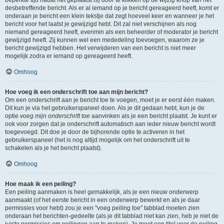
beperkte tijd nadat het geplaatst is) door te klikken op de
wijzig
knop van het
desbetreffende bericht. Als er al iemand op je bericht gereageerd heeft, komt er
onderaan je bericht een klein tekstje dat zegt hoeveel keer en wanneer je het
bericht voor het laatst je gewijzigd hebt. Dit zal niet verschijnen als nog
niemand gereageerd heeft, evenmin als een beheerder of moderator je bericht
gewijzigd heeft. Zij kunnen wel een mededeling toevoegen, waarom ze je
bericht gewijzigd hebben. Het verwijderen van een bericht is niet meer
mogelijk zodra er iemand op gereageerd heeft.
Omhoog
Hoe voeg ik een onderschrift toe aan mijn bericht?
Om een onderschrift aan je bericht toe te voegen, moet je er eerst één maken.
Dit kun je via het gebruikerspaneel doen. Als je dit gedaan hebt, kun je de
optie
voeg mijn onderschrift toe
aanvinken als je een bericht plaatst. Je kunt er
ook voor zorgen dat je onderschrift automatisch aan ieder nieuw bericht wordt
toegevoegd. Dit doe je door de bijhorende optie te activeren in het
gebruikerspaneel (het is nog altijd mogelijk om het onderschrift uit te
schakelen als je het bericht plaatst).
Omhoog
Hoe maak ik een peiling?
Een peiling aanmaken is heel gemakkelijk, als je een nieuw onderwerp
aanmaakt (of het eerste bericht in een onderwerp bewerkt en als je daar
permissies voor hebt) zou je een "voeg peiling toe" tabblad moeten zien
onderaan het berichten-gedeelte (als je dit tabblad niet kan zien, heb je niet de