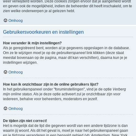
weer verwijderd worden. Deze cookies zorgen ervoor dat je aangemeld wordt
en geven ook de mogelijkheid, indien de beheerder dit heeft inschakeld, om te
zien welke onderwerpen je al gelezen hebt.
Omhoog
Gebruikersvoorkeuren en instellingen
Hoe verander ik mijn instellingen?
Als je geregistreerd bent, worden al je gegevens opgeslagen in de database.
Om ze te wijzigen moet je op de
gebruikerspaneel
link klikken (deze staat
meestal bovenaan op de pagina, maar dit kan verschillen), daarna kun je je
instellingen wijzigen.
Omhoog
Hoe kan ik onzichtbaar zijn in de online gebruikers lijst?
In het gebruikerspaneel onder "foruminstellingen", vind je de optie
Verberg
mijn online status
. Als je deze optie activeert zul je onzichtbaar zijn voor
iedereen, behalve voor beheerders, moderators en jezelf.
Omhoog
De tijden zijn niet correct!
Het is mogelijk dat de tijd die gegeven wordt van een andere tijdzone is dan
waarin jij woont. Als dit het geval is, moet je naar het gebruikerspaneel gaan
en je tijdzone veranderen in een bepaald gebied (vb: Amsterdam, New York,