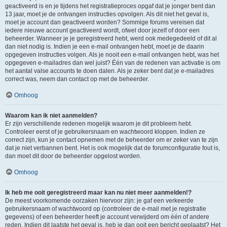
geactiveerd is en je tijdens het registratieproces opgaf dat je jonger bent dan
13 jaar, moet je de ontvangen instructies opvolgen. Als dit niet het geval is,
moet je account dan geactiveerd worden? Sommige forums vereisen dat
iedere nieuwe account geactiveerd wordt, ofwel door jezelf of door een
beheerder. Wanneer je je geregistreerd hebt, werd ook medegedeeld of dit al
dan niet nodig is. Indien je een e-mail ontvangen hebt, moet je de daarin
opgegeven instructies volgen. Als je nooit een e-mail ontvangen hebt, was het
opgegeven e-mailadres dan wel juist? Één van de redenen van activatie is om
het aantal valse accounts te doen dalen. Als je zeker bent dat je e-mailadres
correct was, neem dan contact op met de beheerder.
Omhoog
Waarom kan ik niet aanmelden?
Er zijn verschillende redenen mogelijk waarom je dit probleem hebt.
Controleer eerst of je gebruikersnaam en wachtwoord kloppen. Indien ze
correct zijn, kun je contact opnemen met de beheerder om er zeker van te zijn
dat je niet verbannen bent. Het is ook mogelijk dat de forumconfiguratie fout is,
dan moet dit door de beheerder opgelost worden.
Omhoog
Ik heb me ooit geregistreerd maar kan nu niet meer aanmelden!?
De meest voorkomende oorzaken hiervoor zijn: je gaf een verkeerde
gebruikersnaam of wachtwoord op (controleer de e-mail met je registratie
gegevens) of een beheerder heeft je account verwijderd om één of andere
reden. Indien dit laatste het geval is, heb je dan ooit een bericht geplaatst? Het