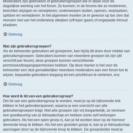
Moderators zijn gebruikers of gebruikersgroepen die in staan voor de
dagelijkse werking van het forum. Ze kunnen, in de forums die ze modereren,
berichten wijzigen en verwijderen; onderwerpen sluiten, openen, verplaatsen,
splitsen en verwijderen. In het algemeen moeten ze er gewoon op toe zien dat
mensen niet van het onderwerp afwijken (
off-topic
gaan) of ongepaste inhoud
plaatsen.
Omhoog
Wat zijn gebruikersgroepen?
Als de beheerder gebruikers wil groeperen, kan hij/zij dit doen door middel van
gebruikersgroepen. Gebruikers kunnen van meerdere groepen lid zijn (dit
verschilt per forum), deze groepen kunnen verschillende
permissies/toegangspermissies hebben. Op deze manier is het voor de
beheerder een stuk gemakkelijker meerdere moderators aan een forum toe te
wijzen, bepaalde gebruikers toegang tot een privéforum te verlenen, enz.
Omhoog
Hoe word ik lid van een gebruikersgroep?
Om lid van een gebruikersgroep te worden, moet je op de bijhorende link
klikken in het gebruikerspaneel, waarna je een overzicht van alle
gebruikersgroepen krijgt. Niet alle groepen zijn vrij toegankelijk, ze vereisen
een goedkeuring van je lidmaatschap en hebben soms zelf verborgen
gebruikers. Als het een open groep is, kan je lid worden door op de hiervoor
dienende knop te klikken. Als het een gesloten groep is, kan je je lidmaatschap
aanvragen door op de bijhorende knop te klikken. De groepsleider moet je