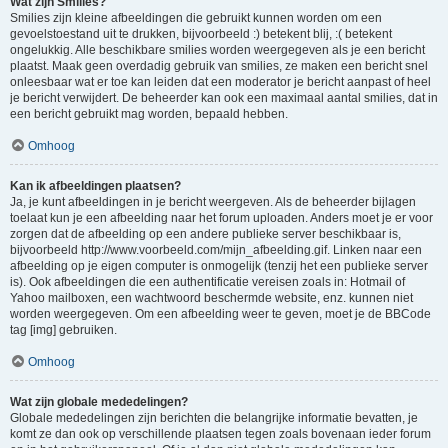
Wat zijn Smilies?
Smilies zijn kleine afbeeldingen die gebruikt kunnen worden om een
gevoelstoestand uit te drukken, bijvoorbeeld :) betekent blij, :( betekent
ongelukkig. Alle beschikbare smilies worden weergegeven als je een bericht
plaatst. Maak geen overdadig gebruik van smilies, ze maken een bericht snel
onleesbaar wat er toe kan leiden dat een moderator je bericht aanpast of heel
je bericht verwijdert. De beheerder kan ook een maximaal aantal smilies, dat in
een bericht gebruikt mag worden, bepaald hebben.
Omhoog
Kan ik afbeeldingen plaatsen?
Ja, je kunt afbeeldingen in je bericht weergeven. Als de beheerder bijlagen
toelaat kun je een afbeelding naar het forum uploaden. Anders moet je er voor
zorgen dat de afbeelding op een andere publieke server beschikbaar is,
bijvoorbeeld http://www.voorbeeld.com/mijn_afbeelding.gif. Linken naar een
afbeelding op je eigen computer is onmogelijk (tenzij het een publieke server
is). Ook afbeeldingen die een authentificatie vereisen zoals in: Hotmail of
Yahoo mailboxen, een wachtwoord beschermde website, enz. kunnen niet
worden weergegeven. Om een afbeelding weer te geven, moet je de BBCode
tag [img] gebruiken.
Omhoog
Wat zijn globale mededelingen?
Globale mededelingen zijn berichten die belangrijke informatie bevatten, je
komt ze dan ook op verschillende plaatsen tegen zoals bovenaan ieder forum