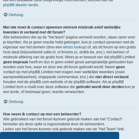
dat een bepaalde optie toegevoegd moet worden, bezoek dan de
phpBB Ideeën sectie
.
Omhoog
Met wie moet ik contact opnemen omtrent misbruik en/of wettelijke
kwesties in verband met dit forum?
Alle beheerders die op de "het team"-pagina vermeld worden, staan open voor
je klachten. Als je geen reactie hebt gekregen, kun je contact opnemen met de
eigenaar van het domein (dmv een
whois lookup
) of, als dit forum op een gratis
host staat (bijvoorbeeld xsbb.nl, nl.forums.cc, dotbb.be, enz.), het beheer of
misbruik-afdeling van de gratis host. Wees je er bewust van dat phpBB Limited
geen inspraak
heeft en dus in geen enkel geval aansprakelijk gehouden kan
worden over hoe, waar en door wie dit forum gebruikt wordt. Neem
geen
contact op met phpBB Limited met vragen over wettelijke kwesties (zoals
aanspreekbaarheid, ongepaste commentaar, enz.) die
niet direct verband
houden met de phpBB.com-website of de phpBB-software. Als je phpBB
Limited toch e-mailt over deze software die
gebruikt wordt door derden
kun je
een korte, of helemaal geen, reactie verwachten.
Omhoog
Hoe neem ik contact op met een beheerder?
Alle gebruikers van het forum kunnen gebruik maken van het “Contact”-
formulier als deze optie is ingeschakeld door de beheerders.
Leden van het forum kunnen ook gebruik maken van de “Het Team”-link.