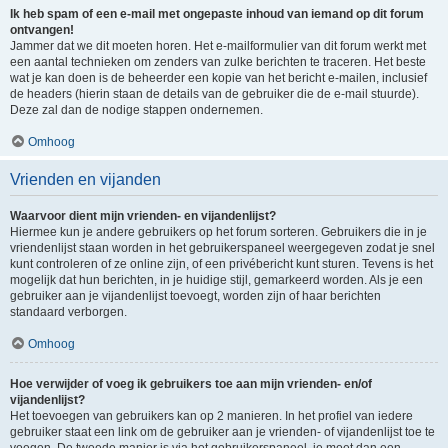
Ik heb spam of een e-mail met ongepaste inhoud van iemand op dit forum
ontvangen!
Jammer dat we dit moeten horen. Het e-mailformulier van dit forum werkt met
een aantal technieken om zenders van zulke berichten te traceren. Het beste
wat je kan doen is de beheerder een kopie van het bericht e-mailen, inclusief
de headers (hierin staan de details van de gebruiker die de e-mail stuurde).
Deze zal dan de nodige stappen ondernemen.
Omhoog
Vrienden en vijanden
Waarvoor dient mijn vrienden- en vijandenlijst?
Hiermee kun je andere gebruikers op het forum sorteren. Gebruikers die in je
vriendenlijst staan worden in het gebruikerspaneel weergegeven zodat je snel
kunt controleren of ze online zijn, of een privébericht kunt sturen. Tevens is het
mogelijk dat hun berichten, in je huidige stijl, gemarkeerd worden. Als je een
gebruiker aan je vijandenlijst toevoegt, worden zijn of haar berichten
standaard verborgen.
Omhoog
Hoe verwijder of voeg ik gebruikers toe aan mijn vrienden- en/of
vijandenlijst?
Het toevoegen van gebruikers kan op 2 manieren. In het profiel van iedere
gebruiker staat een link om de gebruiker aan je vrienden- of vijandenlijst toe te