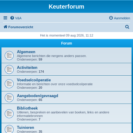
Keuterforum
V&A
Aanmelden
Z
Forumoverzicht
o
Het is momenteel 09 aug 2026, 11:12
e
Forum
k
Algemeen
Algemene berichten die nergens anders passen.
Onderwerpen:
59
Activiteiten
Onderwerpen:
174
Voedselcoöperatie
Informatie en berichten over onze voedselcoöperatie
Onderwerpen:
20
Aangeboden/gevraagd
Onderwerpen:
65
Bibliotheek
Uitlenen, bespreken en aanbevelen van boeken, links en andere
informatiebronnen
Onderwerpen:
7
Tuinieren
Onderwerpen:
35