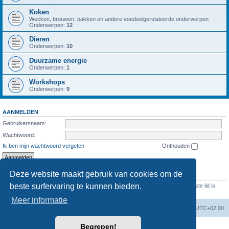
Koken
Wecken, brouwen, bakken en andere voedselgerelateerde onderwerpen
Onderwerpen:
12
Dieren
Onderwerpen:
10
Duurzame energie
Onderwerpen:
1
Workshops
Onderwerpen:
9
AANMELDEN
Gebruikersnaam:
Wachtwoord:
Ik ben mijn wachtwoord vergeten
Onthouden
Deze website maakt gebruik van cookies om de
STATISTIEKEN
beste surfervaring te kunnen bieden.
Aantal berichten
1287
• Aantal onderwerpen
474
• Aantal leden
69
• Ons nieuwste lid is
Evelien
Meer informatie
Forumoverzicht
Verwijder cookies
Alle tijden zijn
UTC+02:00
Begrepen!
Powered by
phpBB
® Forum Software © phpBB Limited